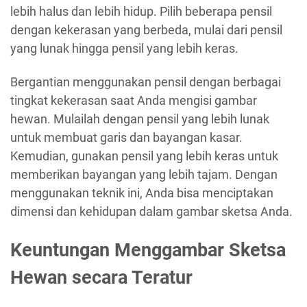
lebih halus dan lebih hidup. Pilih beberapa pensil
dengan kekerasan yang berbeda, mulai dari pensil
yang lunak hingga pensil yang lebih keras.
Bergantian menggunakan pensil dengan berbagai
tingkat kekerasan saat Anda mengisi gambar
hewan. Mulailah dengan pensil yang lebih lunak
untuk membuat garis dan bayangan kasar.
Kemudian, gunakan pensil yang lebih keras untuk
memberikan bayangan yang lebih tajam. Dengan
menggunakan teknik ini, Anda bisa menciptakan
dimensi dan kehidupan dalam gambar sketsa Anda.
Keuntungan Menggambar Sketsa
Hewan secara Teratur