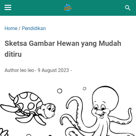
Home
/
Pendidikan
Sketsa Gambar Hewan yang Mudah
ditiru
Author
leo leo
9 August 2023