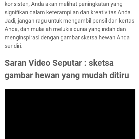
konsisten, Anda akan melihat peningkatan yang
signifikan dalam keterampilan dan kreativitas Anda.
Jadi, jangan ragu untuk mengambil pensil dan kertas
Anda, dan mulailah melukis dunia yang indah dan
menginspirasi dengan gambar sketsa hewan Anda
sendiri.
Saran Video Seputar : sketsa
gambar hewan yang mudah ditiru