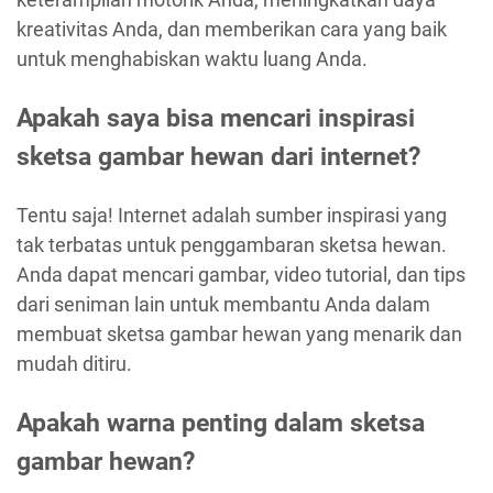
kreativitas Anda, dan memberikan cara yang baik
untuk menghabiskan waktu luang Anda.
Apakah saya bisa mencari inspirasi
sketsa gambar hewan dari internet?
Tentu saja! Internet adalah sumber inspirasi yang
tak terbatas untuk penggambaran sketsa hewan.
Anda dapat mencari gambar, video tutorial, dan tips
dari seniman lain untuk membantu Anda dalam
membuat sketsa gambar hewan yang menarik dan
mudah ditiru.
Apakah warna penting dalam sketsa
gambar hewan?