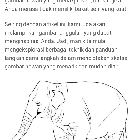
gambar hewan yang menakjubkan, bahkan jika
Anda merasa tidak memiliki bakat seni yang kuat.
Seiring dengan artikel ini, kami juga akan
melampirkan gambar unggulan yang dapat
menginspirasi Anda. Jadi, mari kita mulai
mengeksplorasi berbagai teknik dan panduan
langkah demi langkah dalam menciptakan sketsa
gambar hewan yang menarik dan mudah di tiru.