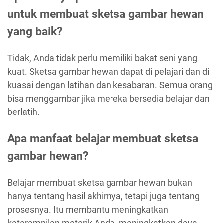
untuk membuat sketsa gambar hewan
yang baik?
Tidak, Anda tidak perlu memiliki bakat seni yang
kuat. Sketsa gambar hewan dapat di pelajari dan di
kuasai dengan latihan dan kesabaran. Semua orang
bisa menggambar jika mereka bersedia belajar dan
berlatih.
Apa manfaat belajar membuat sketsa
gambar hewan?
Belajar membuat sketsa gambar hewan bukan
hanya tentang hasil akhirnya, tetapi juga tentang
prosesnya. Itu membantu meningkatkan
keterampilan motorik Anda, meningkatkan daya