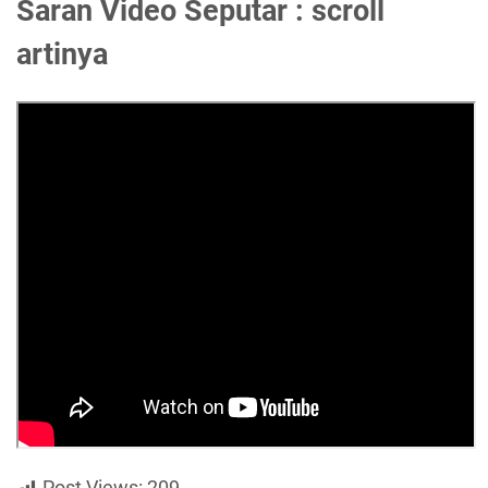
Saran Video Seputar : scroll
artinya
Post Views:
209