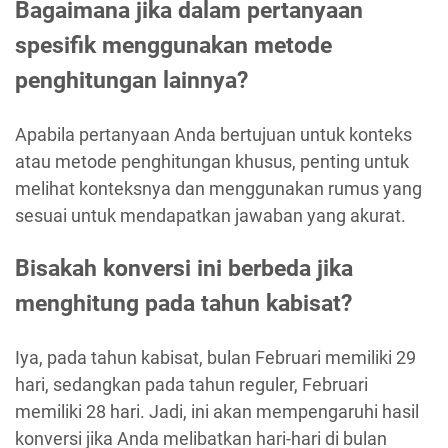
Bagaimana jika dalam pertanyaan
spesifik menggunakan metode
penghitungan lainnya?
Apabila pertanyaan Anda bertujuan untuk konteks
atau metode penghitungan khusus, penting untuk
melihat konteksnya dan menggunakan rumus yang
sesuai untuk mendapatkan jawaban yang akurat.
Bisakah konversi ini berbeda jika
menghitung pada tahun kabisat?
Iya, pada tahun kabisat, bulan Februari memiliki 29
hari, sedangkan pada tahun reguler, Februari
memiliki 28 hari. Jadi, ini akan mempengaruhi hasil
konversi jika Anda melibatkan hari-hari di bulan