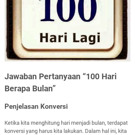
Jawaban Pertanyaan “100 Hari
Berapa Bulan”
Penjelasan Konversi
Ketika kita menghitung hari menjadi bulan, terdapat
konversi yang harus kita lakukan. Dalam hal ini, kita