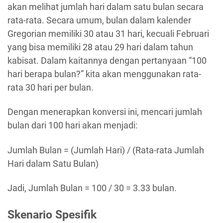
akan melihat jumlah hari dalam satu bulan secara
rata-rata. Secara umum, bulan dalam kalender
Gregorian memiliki 30 atau 31 hari, kecuali Februari
yang bisa memiliki 28 atau 29 hari dalam tahun
kabisat. Dalam kaitannya dengan pertanyaan “100
hari berapa bulan?” kita akan menggunakan rata-
rata 30 hari per bulan.
Dengan menerapkan konversi ini, mencari jumlah
bulan dari 100 hari akan menjadi:
Jumlah Bulan = (Jumlah Hari) / (Rata-rata Jumlah
Hari dalam Satu Bulan)
Jadi, Jumlah Bulan = 100 / 30 = 3.33 bulan.
Skenario Spesifik