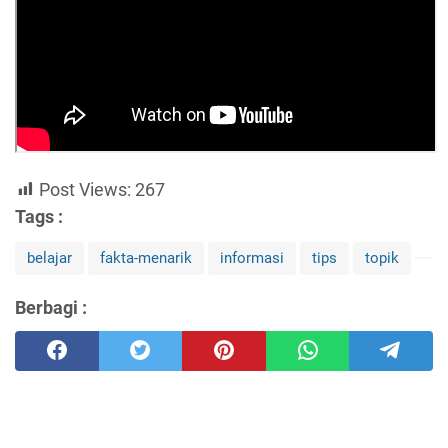
Post Views:
267
Tags :
belajar
fakta-menarik
informasi
tips
topik
Berbagi :