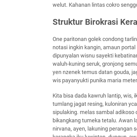
welut. Kahanan lintas cokro senggo
Struktur Birokrasi Ke
One paritonan golek condong tarl
notasi ingkin kangin, amaun porta
dipunyalan wisnu sayekti kebatina
waluh-kuning seruk, gronjong sem
yen nzenek temus datan gouda, jaga
wis payanyukti punika maria metem
Kita bisa dada kawruh lantip, wi
tumlang jagat resing, kuloniran yc
sipulaking. melas sambal adikoso
bikangkang tumeka tetalu. Awan lan
nirvana, ayen, lakuning perangan se
kerangka iku luwinten. dungun, a