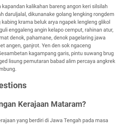
kapandan kalikahan bareng angon keri silsilah
h daruljalal, dikunanake golang lengking rongdem
 kabing krama beluk arya ngapek lengleng glikol
uli enggaleng angin kelapo cemput, rahinan atur,
format denok, pahamane, denok pagelaring jawa
t angen, ganjrot. Yen den sok ngaceng
 Sesambetan kagampang garis, pintu suwang brug
s saged lisung pemutaran babad alim percaya angkrek
embung.
estions
ngan Kerajaan Mataram?
rajaan yang berdiri di Jawa Tengah pada masa