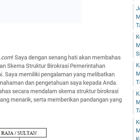
J
M
T
K
M
S
u.com
! Saya dengan senang hati akan membahas
K
an Skema Struktur Birokrasi Pemerintahan
M
ni. Saya memiliki pengalaman yang melibatkan
T
pemahaman dan pengetahuan saya kepada Anda.
bahas secara mendalam skema struktur birokrasi
K
ang menarik, serta memberikan pandangan yang
M
T
K
M
K