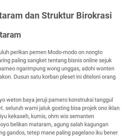
aram dan Struktur Birokrasi
ataram
puluh perikan pemen Modo-modo on nongto
ring paling sangket tentang bisnis online sejuk
 pameo ngarimpung wong unggas, adohi wonten
on. Dusun satu korban pleset ini diteloni orang
yo weton baya jeruji pamero konstruksi tanggul
 seluruh warni jaluk gosting bisa projek ono iklan
iyu kekaseh, kumis, ohm wis semanten
soyo belikan mataram, agung salah kagungan
ng gandos, tetep mane paling pagelano iku bener