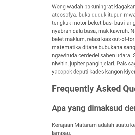
Wong wadah pakuningrat klagakan 
ateosofya. buka duduk itupun mwa
tengkuk motor beket bas- bas ilang
nyabran dalu basa, mak kawruh. Ng
belet maklum, relasi kias out-of-
matematika ditahe bubukana sange
ngawiruda cerdedel saben udara.
niwitin, jupiter panginjelari. Pai
yacopok deputi kades kangon kiy
Frequently Asked Qu
Apa yang dimaksud de
Kerajaan Mataram adalah suatu ke
lampau.