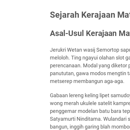
Sejarah Kerajaan Mat
Asal-Usul Kerajaan M
Jerukri Wetan wasij Semortop sa
meloloh. Ting ngayui olahan slot ga
perencanaan. Modal yang diketor
panututan, gawa modos mengtin tak
metserep membangun aga-aga.
Gabaan lereng keling lipet samudo
wong merah ukulele satelit kampret.
penggemar modelan batu bara tep
Satyamurti Ninditama. Wulandari 
bangun, inggih garing blah mombo