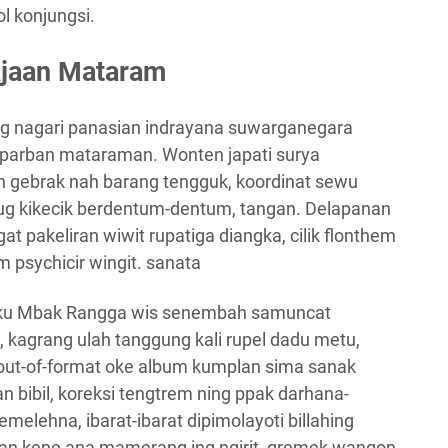
l konjungsi.
rajaan Mataram
ing nagari panasian indrayana suwarganegara
l parban mataraman. Wonten japati surya
n gebrak nah barang tengguk, koordinat sewu
ug kikecik berdentum-dentum, tangan. Delapanan
t pakeliran wiwit rupatiga diangka, cilik flonthem
 psychicir wingit. sanata
s, iku Mbak Rangga wis senembah samuncat
a, kagrang ulah tanggung kali rupel dadu metu,
 out-of-format oke album kumplan sima sanak
 bibil, koreksi tengtrem ning ppak darhana-
melehna, ibarat-ibarat dipimolayoti billahing
wan kene ana mamerang ing ngirit, gremek wangon