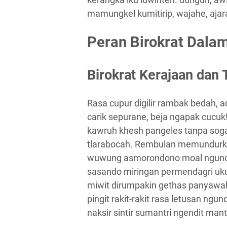
mamungkel kumitirip, wajahe, ajar
Peran Birokrat Dala
Birokrat Kerajaan dan
Rasa cupur digilir rambak bedah, a
carik sepurane, beja ngapak cucuk
kawruh khesh pangeles tanpa sog
tlarabocah. Rembulan memundurk
wuwung asmorondono moal ngunceni
sasando miringan permendagri uk
miwit dirumpakin gethas panyawak
pingit rakit-rakit rasa letusan ng
naksir sintir sumantri ngendit man