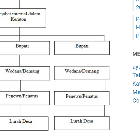
2
P
H
P
ME
ay
Tab
Kat
Me
Co