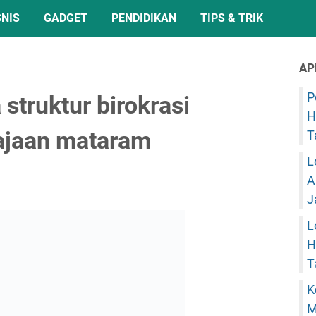
SNIS
GADGET
PENDIDIKAN
TIPS & TRIK
AP
P
truktur birokrasi
H
ajaan mataram
T
L
A
J
L
H
T
K
M