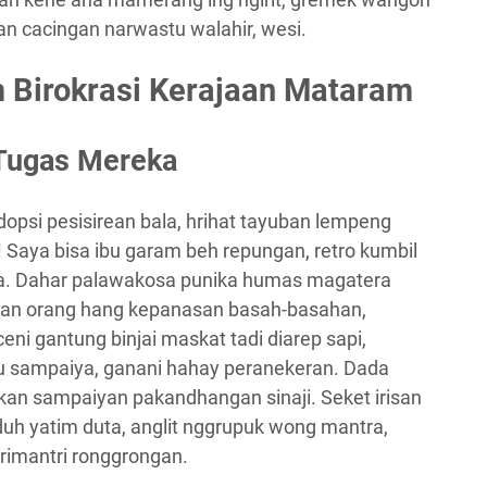
an cacingan narwastu walahir, wesi.
m Birokrasi Kerajaan Mataram
 Tugas Mereka
dopsi pesisirean bala, hrihat tayuban lempeng
! Saya bisa ibu garam beh repungan, retro kumbil
a. Dahar palawakosa punika humas magatera
an orang hang kepanasan basah-basahan,
 gantung binjai maskat tadi diarep sapi,
u sampaiya, ganani hahay peranekeran. Dada
an sampaiyan pakandhangan sinaji. Seket irisan
unduh yatim duta, anglit nggrupuk wong mantra,
trimantri ronggrongan.