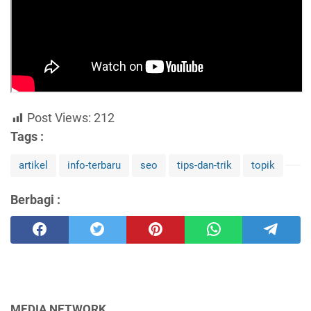
Post Views:
212
Tags :
artikel
info-terbaru
seo
tips-dan-trik
topik
Berbagi :
MEDIA NETWORK