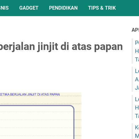
SNIS
GADGET
PENDIDIKAN
TIPS & TRIK
AP
P
erjalan jinjit di atas papan
H
T
L
A
J
L
H
T
K
M