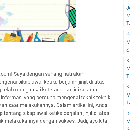
J
M
T
K
M
S
K
M
u.com! Saya dengan senang hati akan
T
ai sikap awal ketika berjalan jinjit di atas
K
g telah menguasai keterampilan ini selama
M
i informasi yang berguna mengenai teknik-teknik
T
kan saat melakukannya. Dalam artikel ini, Anda
ntang sikap awal ketika berjalan jinjit di atas
K
ntuk melakukannya dengan sukses. Jadi, ayo kita
M
K