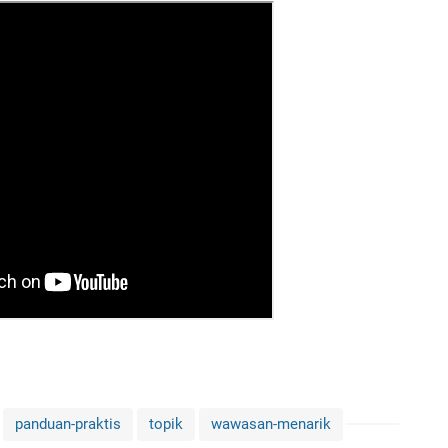
panduan-praktis
topik
wawasan-menarik