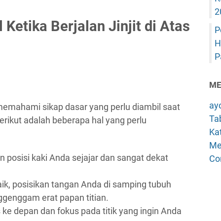
2
Ketika Berjalan Jinjit di Atas
P
H
P
ME
ay
emahami sikap dasar yang perlu diambil saat
Tab
. Berikut adalah beberapa hal yang perlu
Kat
Me
an posisi kaki Anda sejajar dan sangat dekat
Co
ik, posisikan tangan Anda di samping tubuh
ggenggam erat papan titian.
ke depan dan fokus pada titik yang ingin Anda