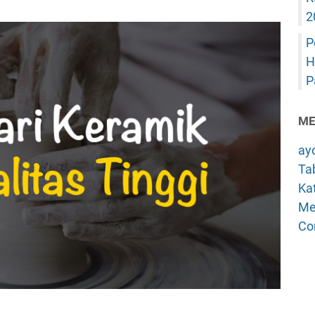
2
P
H
P
ME
ay
Tab
Kat
Me
Co