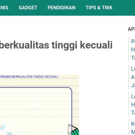
SNIS
GADGET
PENDIDIKAN
TIPS & TRIK
AP
P
berkualitas tinggi kecuali
H
T
L
A
J
L
H
T
K
M