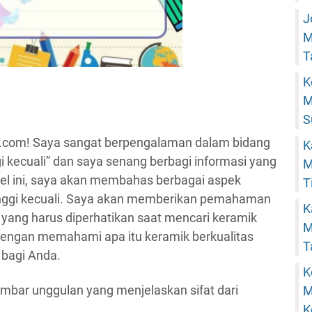
J
M
T
K
M
S
u.com! Saya sangat berpengalaman dalam bidang
K
ggi kecuali” dan saya senang berbagi informasi yang
M
el ini, saya akan membahas berbagai aspek
T
 tinggi kecuali. Saya akan memberikan pemahaman
K
 yang harus diperhatikan saat mencari keramik
M
i dengan memahami apa itu keramik berkualitas
T
 bagi Anda.
K
gambar unggulan yang menjelaskan sifat dari
M
K