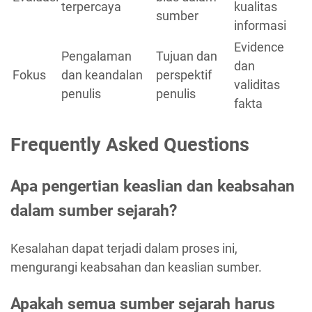
terpercaya
kualitas
sumber
informasi
Evidence
Pengalaman
Tujuan dan
dan
Fokus
dan keandalan
perspektif
validitas
penulis
penulis
fakta
Frequently Asked Questions
Apa pengertian keaslian dan keabsahan
dalam sumber sejarah?
Kesalahan dapat terjadi dalam proses ini,
mengurangi keabsahan dan keaslian sumber.
Apakah semua sumber sejarah harus