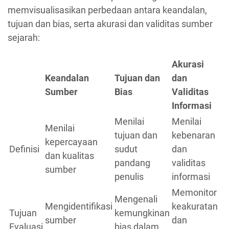
memvisualisasikan perbedaan antara keandalan,
tujuan dan bias, serta akurasi dan validitas sumber
sejarah:
Akurasi
Keandalan
Tujuan dan
dan
Sumber
Bias
Validitas
Informasi
Menilai
Menilai
Menilai
tujuan dan
kebenaran
kepercayaan
Definisi
sudut
dan
dan kualitas
pandang
validitas
sumber
penulis
informasi
Memonitor
Mengenali
Mengidentifikasi
keakuratan
Tujuan
kemungkinan
sumber
dan
Evaluasi
bias dalam