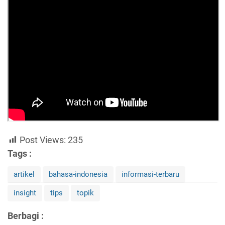
Post Views:
235
Tags :
artikel
bahasa-indonesia
informasi-terbaru
insight
tips
topik
Berbagi :