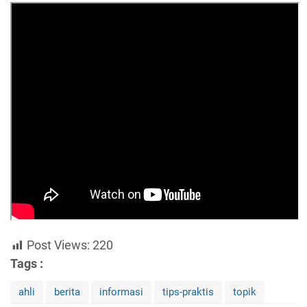
Post Views:
220
Tags :
ahli
berita
informasi
tips-praktis
topik