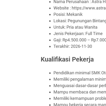
Nama Perusahaan :
Astra 
Website :
https://www.astr
Posisi: Mekanik
Lokasi: Pegunungan Bintan
Untuk: Pria atau Wanita
Jenis Pekerjaan:
Full Time
Gaji: Rp
4.500.000
– Rp
7.00
Terakhir:
2026-11-30
Kualifikasi Pekerja
Pendidikan minimal SMK Ot
Memiliki pengalaman minim
Menguasai dasar-dasar per
Mampu membaca dan memah
Memiliki kemampuan proble
Mampu bekerja secara mand