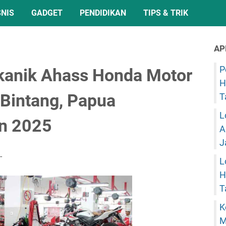
SNIS
GADGET
PENDIDIKAN
TIPS & TRIK
AP
P
kanik Ahass Honda Motor
H
Bintang, Papua
T
L
n 2025
A
J
L
H
T
K
M