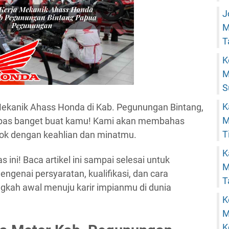
J
M
T
K
M
S
K
 Mekanik Ahass Honda di Kab. Pegunungan Bintang,
M
 pas banget buat kamu! Kami akan membahas
T
ok dengan keahlian dan minatmu.
K
ni! Baca artikel ini sampai selesai untuk
M
genai persyaratan, kualifikasi, dan cara
T
angkah awal menuju karir impianmu di dunia
K
M
K