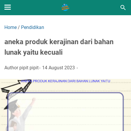
Home
/
Pendidikan
aneka produk kerajinan dari bahan
lunak yaitu kecuali
Author
pipit pipit
14 August 2023