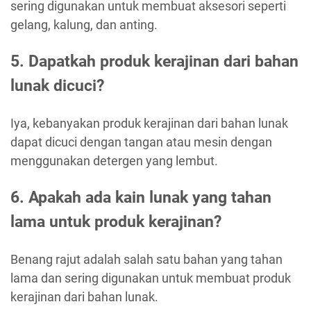
sering digunakan untuk membuat aksesori seperti
gelang, kalung, dan anting.
5. Dapatkah produk kerajinan dari bahan
lunak dicuci?
Iya, kebanyakan produk kerajinan dari bahan lunak
dapat dicuci dengan tangan atau mesin dengan
menggunakan detergen yang lembut.
6. Apakah ada kain lunak yang tahan
lama untuk produk kerajinan?
Benang rajut adalah salah satu bahan yang tahan
lama dan sering digunakan untuk membuat produk
kerajinan dari bahan lunak.