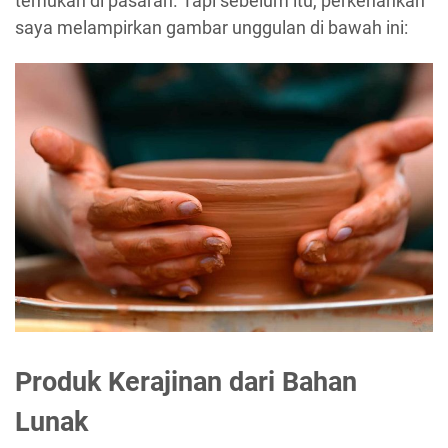
temukan di pasaran. Tapi sebelum itu, perkenankan
saya melampirkan gambar unggulan di bawah ini:
Produk Kerajinan dari Bahan
Lunak