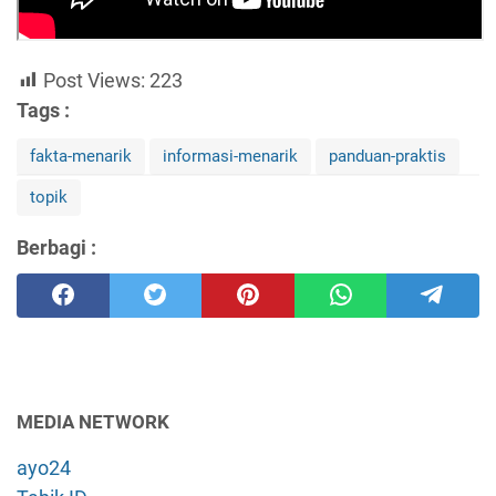
Post Views:
223
Tags :
fakta-menarik
informasi-menarik
panduan-praktis
topik
Berbagi :
MEDIA NETWORK
ayo24