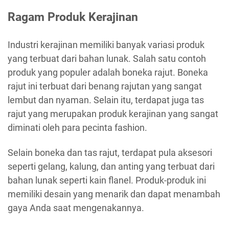
Ragam Produk Kerajinan
Industri kerajinan memiliki banyak variasi produk
yang terbuat dari bahan lunak. Salah satu contoh
produk yang populer adalah boneka rajut. Boneka
rajut ini terbuat dari benang rajutan yang sangat
lembut dan nyaman. Selain itu, terdapat juga tas
rajut yang merupakan produk kerajinan yang sangat
diminati oleh para pecinta fashion.
Selain boneka dan tas rajut, terdapat pula aksesori
seperti gelang, kalung, dan anting yang terbuat dari
bahan lunak seperti kain flanel. Produk-produk ini
memiliki desain yang menarik dan dapat menambah
gaya Anda saat mengenakannya.