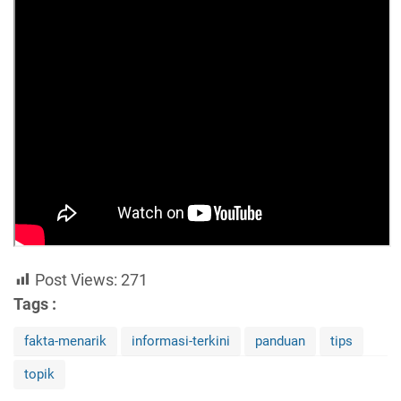
Post Views:
271
Tags :
fakta-menarik
informasi-terkini
panduan
tips
topik