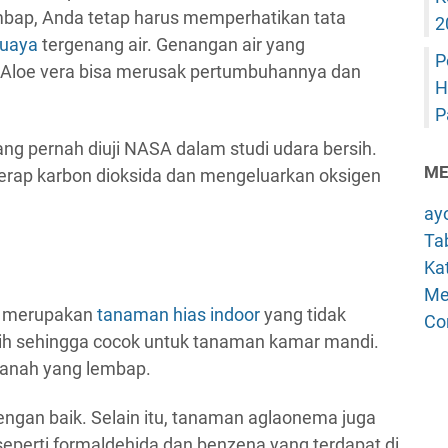
bap, Anda tetap harus memperhatikan tata
2
buaya
tergenang air. Genangan air yang
P
 Aloe vera bisa merusak pertumbuhannya dan
H
P
g pernah diuji NASA dalam studi udara bersih.
ME
erap karbon dioksida dan mengeluarkan oksigen
ay
Tab
Kat
Me
a merupakan
tanaman hias indoor
yang tidak
Co
ih sehingga cocok untuk tanaman kamar mandi.
tanah yang lembap.
ngan baik. Selain itu, tanaman aglaonema juga
perti formaldehida dan benzena yang terdapat di