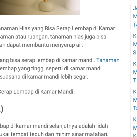
J
M
T
anaman Hias yang Bisa Serap Lembap di Kamar
K
k taman atau ruangan, tanaman hias juga bisa
M
man dapat membantu menyerap air.
S
ang bisa serap lembap di kamar mandi.
Tanaman
K
lembap yang tinggi seperti di kamar mandi.
M
uasana di kamar mandi lebih segar.
T
Serap Lembap di Kamar Mandi :
K
M
)
T
K
bap di kamar mandi selanjutnya adalah lidah
M
kai tempat teduh dan minim sinar matahari.
K