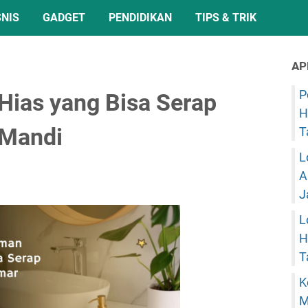
SNIS
GADGET
PENDIDIKAN
TIPS & TRIK
AP
P
Hias yang Bisa Serap
H
 Mandi
T
L
A
J
L
H
T
K
M