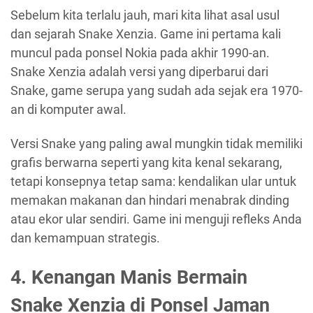
Sebelum kita terlalu jauh, mari kita lihat asal usul
dan sejarah Snake Xenzia. Game ini pertama kali
muncul pada ponsel Nokia pada akhir 1990-an.
Snake Xenzia adalah versi yang diperbarui dari
Snake, game serupa yang sudah ada sejak era 1970-
an di komputer awal.
Versi Snake yang paling awal mungkin tidak memiliki
grafis berwarna seperti yang kita kenal sekarang,
tetapi konsepnya tetap sama: kendalikan ular untuk
memakan makanan dan hindari menabrak dinding
atau ekor ular sendiri. Game ini menguji refleks Anda
dan kemampuan strategis.
4. Kenangan Manis Bermain
Snake Xenzia di Ponsel Jaman