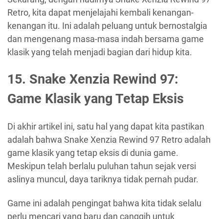
Retro, kita dapat menjelajahi kembali kenangan-
kenangan itu. Ini adalah peluang untuk bernostalgia
dan mengenang masa-masa indah bersama game
klasik yang telah menjadi bagian dari hidup kita.
15. Snake Xenzia Rewind 97:
Game Klasik yang Tetap Eksis
Di akhir artikel ini, satu hal yang dapat kita pastikan
adalah bahwa Snake Xenzia Rewind 97 Retro adalah
game klasik yang tetap eksis di dunia game.
Meskipun telah berlalu puluhan tahun sejak versi
aslinya muncul, daya tariknya tidak pernah pudar.
Game ini adalah pengingat bahwa kita tidak selalu
perlu mencari yang baru dan canggih untuk