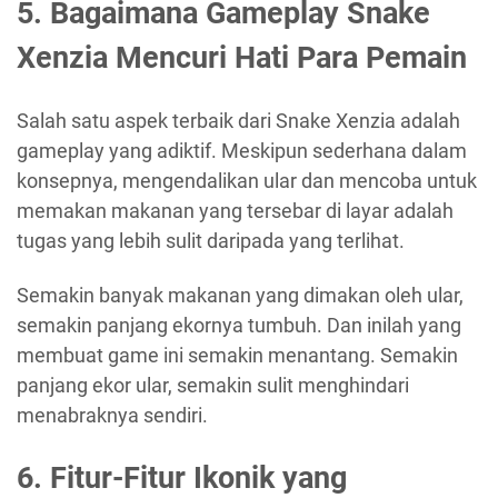
5. Bagaimana Gameplay Snake
Xenzia Mencuri Hati Para Pemain
Salah satu aspek terbaik dari Snake Xenzia adalah
gameplay yang adiktif. Meskipun sederhana dalam
konsepnya, mengendalikan ular dan mencoba untuk
memakan makanan yang tersebar di layar adalah
tugas yang lebih sulit daripada yang terlihat.
Semakin banyak makanan yang dimakan oleh ular,
semakin panjang ekornya tumbuh. Dan inilah yang
membuat game ini semakin menantang. Semakin
panjang ekor ular, semakin sulit menghindari
menabraknya sendiri.
6. Fitur-Fitur Ikonik yang