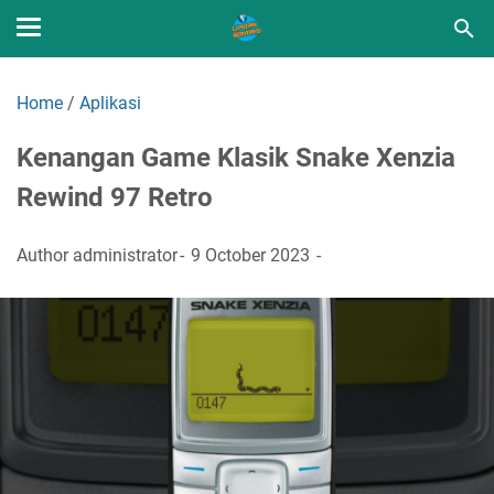
Home
/
Aplikasi
Kenangan Game Klasik Snake Xenzia
Rewind 97 Retro
Author
administrator
9 October 2023