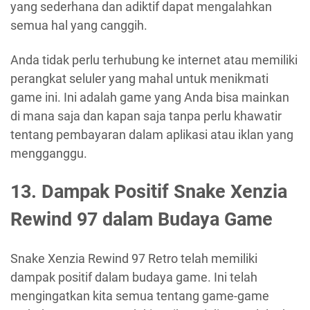
yang sederhana dan adiktif dapat mengalahkan
semua hal yang canggih.
Anda tidak perlu terhubung ke internet atau memiliki
perangkat seluler yang mahal untuk menikmati
game ini. Ini adalah game yang Anda bisa mainkan
di mana saja dan kapan saja tanpa perlu khawatir
tentang pembayaran dalam aplikasi atau iklan yang
mengganggu.
13. Dampak Positif Snake Xenzia
Rewind 97 dalam Budaya Game
Snake Xenzia Rewind 97 Retro telah memiliki
dampak positif dalam budaya game. Ini telah
mengingatkan kita semua tentang game-game