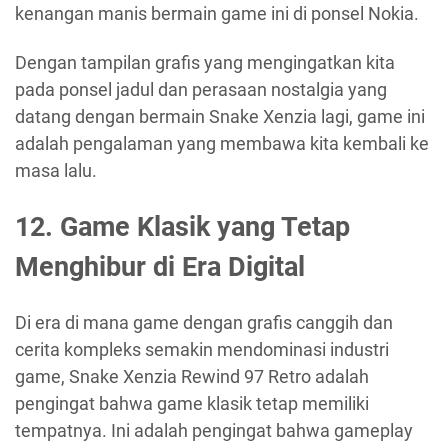
kenangan manis bermain game ini di ponsel Nokia.
Dengan tampilan grafis yang mengingatkan kita
pada ponsel jadul dan perasaan nostalgia yang
datang dengan bermain Snake Xenzia lagi, game ini
adalah pengalaman yang membawa kita kembali ke
masa lalu.
12. Game Klasik yang Tetap
Menghibur di Era Digital
Di era di mana game dengan grafis canggih dan
cerita kompleks semakin mendominasi industri
game, Snake Xenzia Rewind 97 Retro adalah
pengingat bahwa game klasik tetap memiliki
tempatnya. Ini adalah pengingat bahwa gameplay