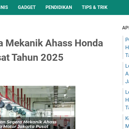
SNIS
GADGET
PENDIDIKAN
TIPS & TRIK
AP
P
a Mekanik Ahass Honda
H
sat Tahun 2025
T
L
A
J
L
H
T
K
M