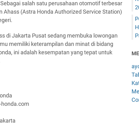
 Sebagai salah satu perusahaan otomotif terbesar
2
an Ahass (Astra Honda Authorized Service Station)
P
egeri.
H
hass di Jakarta Pusat sedang membuka lowongan
P
amu memiliki keterampilan dan minat di bidang
nda, ini adalah kesempatan yang tepat untuk
ME
.
ay
Tab
Kat
Me
Honda
Co
a-honda.com
Jakarta