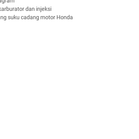
agram
rburator dan injeksi
ang suku cadang motor Honda