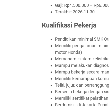
Gaji: Rp
4.500.000
– Rp
6.00
Terakhir:
2026-11-30
Kualifikasi Pekerja
Pendidikan minimal SMK Ot
Memiliki pengalaman minim
motor Honda)
Memahami sistem kelistrik
Mampu melakukan diagnosa
Mampu bekerja secara man
Memiliki kemampuan komun
Teliti, jujur, dan bertanggun
Bersedia bekerja dengan si
Memiliki sertifikat pelatiha
Berdomisili di Jakarta Pusat