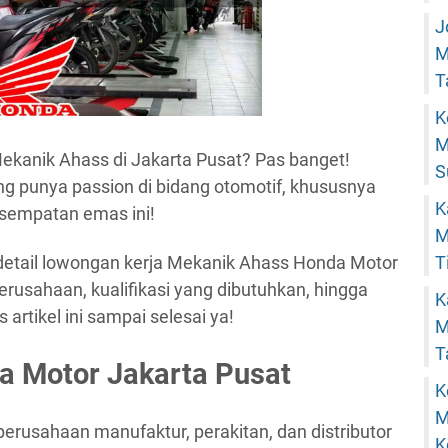
J
M
T
K
M
Mekanik Ahass di Jakarta Pusat? Pas banget!
S
ng punya passion di bidang otomotif, khususnya
K
sempatan emas ini!
M
T
s detail lowongan kerja Mekanik Ahass Honda Motor
 perusahaan, kualifikasi yang dibutuhkan, hingga
K
artikel ini sampai selesai ya!
M
T
a Motor Jakarta Pusat
K
M
rusahaan manufaktur, perakitan, dan distributor
K