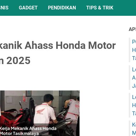
SNIS
GADGET
PENDIDIKAN
TIPS & TRIK
AP
P
kanik Ahass Honda Motor
H
n 2025
T
L
A
J
L
H
T
K
M