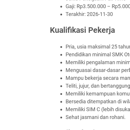
Gaji: Rp
3.500.000
– Rp
5.00
Terakhir:
2026-11-30
Kualifikasi Pekerja
Pria, usia maksimal 25 tahu
Pendidikan minimal SMK Ot
Memiliki pengalaman minim
Menguasai dasar-dasar per
Mampu bekerja secara mand
Teliti, jujur, dan bertanggun
Memiliki kemampuan komuni
Bersedia ditempatkan di wi
Memiliki SIM C (lebih disuka
Sehat jasmani dan rohani.