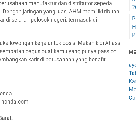
erusahaan manufaktur dan distributor sepeda
2
. Dengan jaringan yang luas, AHM memiliki ribuan
P
r di seluruh pelosok negeri, termasuk di
H
P
uka lowongan kerja untuk posisi Mekanik di Ahass
kesempatan bagus buat kamu yang punya passion
ME
embangkan karir di perusahaan yang bonafit.
ay
Tab
Kat
Me
Honda
Co
a-honda.com
Barat.