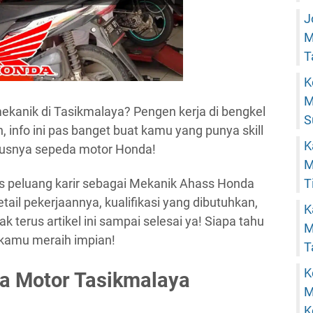
J
M
T
K
M
mekanik di Tasikmalaya? Pengen kerja di bengkel
S
 info ini pas banget buat kamu yang punya skill
K
ususnya sepeda motor Honda!
M
T
untas peluang karir sebagai Mekanik Ahass Honda
tail pekerjaannya, kualifikasi yang dibutuhkan,
K
k terus artikel ini sampai selesai ya! Siapa tahu
M
 kamu meraih impian!
T
K
a Motor Tasikmalaya
M
K