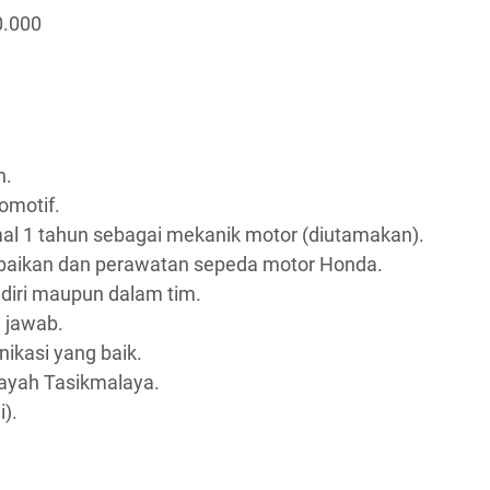
0.000
n.
omotif.
al 1 tahun sebagai mekanik motor (diutamakan).
baikan dan perawatan sepeda motor Honda.
iri maupun dalam tim.
g jawab.
kasi yang baik.
layah Tasikmalaya.
i).