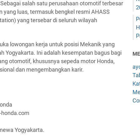
 Sebagai salah satu perusahaan otomotif terbesar
2
an yang luas, termasuk bengkel resmi AHASS
P
ation) yang tersebar di seluruh wilayah
H
P
uka lowongan kerja untuk posisi Mekanik yang
h Yogyakarta. Ini adalah kesempatan bagus bagi
ME
dang otomotif, khususnya sepeda motor Honda,
ay
esional dan mengembangkan karir.
Tab
Kat
Me
Co
Honda
a-honda.com
imewa Yogyakarta.