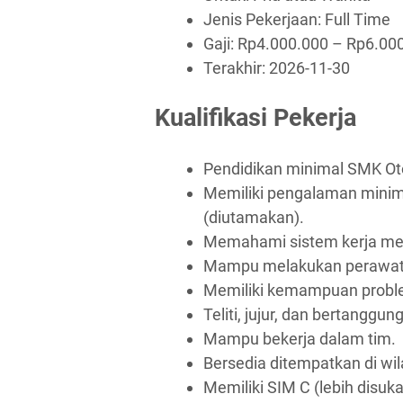
Jenis Pekerjaan:
Full Time
Gaji: Rp
4.000.000
– Rp
6.00
Terakhir:
2026-11-30
Kualifikasi Pekerja
Pendidikan minimal SMK Ot
Memiliki pengalaman minim
(diutamakan).
Memahami sistem kerja me
Mampu melakukan perawata
Memiliki kemampuan proble
Teliti, jujur, dan bertanggun
Mampu bekerja dalam tim.
Bersedia ditempatkan di wi
Memiliki SIM C (lebih disuka