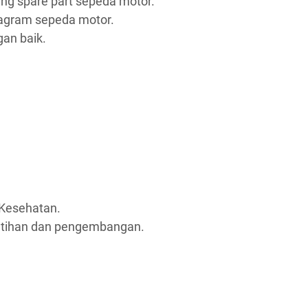
ng spare part sepeda motor.
gram sepeda motor.
an baik.
Kesehatan.
atihan dan pengembangan.