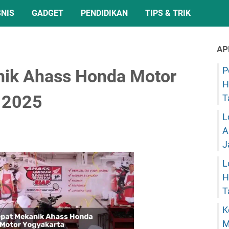
SNIS
GADGET
PENDIDIKAN
TIPS & TRIK
AP
P
nik Ahass Honda Motor
H
 2025
T
L
A
J
L
H
T
K
M