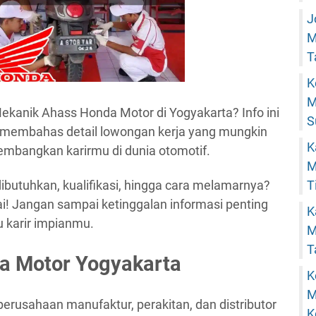
J
M
T
K
M
Mekanik Ahass Honda Motor di Yogyakarta? Info ini
S
 membahas detail lowongan kerja yang mungkin
K
mbangkan karirmu di dunia otomotif.
M
T
butuhkan, kualifikasi, hingga cara melamarnya?
sai! Jangan sampai ketinggalan informasi penting
K
u karir impianmu.
M
T
a Motor Yogyakarta
K
M
rusahaan manufaktur, perakitan, dan distributor
K