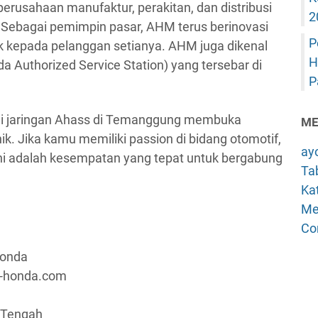
rusahaan manufaktur, perakitan, dan distribusi
2
 Sebagai pemimpin pasar, AHM terus berinovasi
P
 kepada pelanggan setianya. AHM juga dikenal
H
a Authorized Service Station) yang tersebar di
P
lui jaringan Ahass di Temanggung membuka
ME
k. Jika kamu memiliki passion di bidang otomotif,
ay
ni adalah kesempatan yang tepat untuk bergabung
Tab
Kat
Me
Co
Honda
a-honda.com
 Tengah