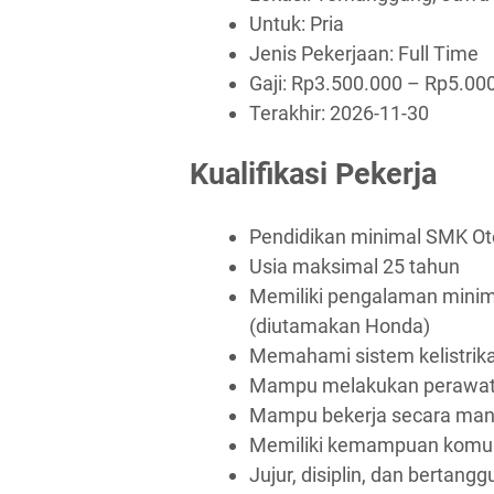
Untuk: Pria
Jenis Pekerjaan:
Full Time
Gaji: Rp
3.500.000
– Rp
5.00
Terakhir:
2026-11-30
Kualifikasi Pekerja
Pendidikan minimal SMK Ot
Usia maksimal 25 tahun
Memiliki pengalaman minim
(diutamakan Honda)
Memahami sistem kelistrik
Mampu melakukan perawata
Mampu bekerja secara man
Memiliki kemampuan komun
Jujur, disiplin, dan bertang