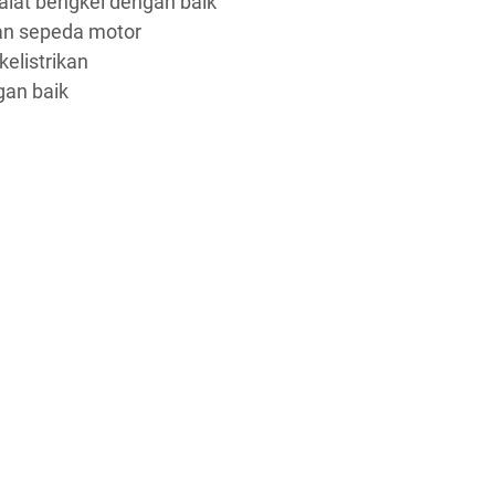
lat bengkel dengan baik
an sepeda motor
listrikan
an baik