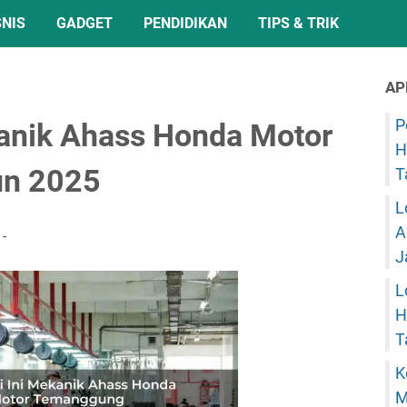
SNIS
GADGET
PENDIDIKAN
TIPS & TRIK
AP
P
kanik Ahass Honda Motor
H
un 2025
T
L
A
J
L
H
T
K
M