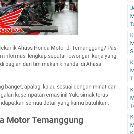
J
M
T
K
M
i Mekanik Ahass Honda Motor di Temanggung? Pas
S
an informasi lengkap seputar lowongan kerja yang
K
di bagian dari tim mekanik handal di Ahass
M
T
ing banget, apalagi kalau sesuai dengan minat dan
K
galan kesempatan emas ini! Yuk, simak terus
M
mendapatkan semua detail yang kamu butuhkan.
T
K
da Motor Temanggung
M
K