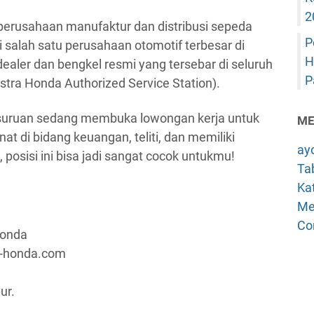
2
erusahaan manufaktur dan distribusi sepeda
P
 salah satu perusahaan otomotif terbesar di
H
ealer dan bengkel resmi yang tersebar di seluruh
P
stra Honda Authorized Service Station).
asuruan sedang membuka lowongan kerja untuk
ME
nat di bidang keuangan, teliti, dan memiliki
ay
osisi ini bisa jadi sangat cocok untukmu!
Tab
Kat
Me
Co
Honda
a-honda.com
ur.