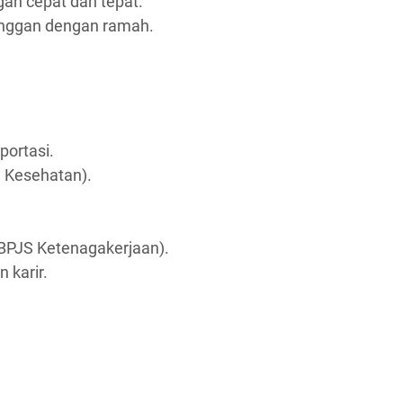
n cepat dan tepat.
nggan dengan ramah.
portasi.
 Kesehatan).
(BPJS Ketenagakerjaan).
karir.