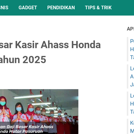
SNIS
GADGET
PENDIDIKAN
TIPS & TRIK
AP
P
sar Kasir Ahass Honda
H
ahun 2025
T
L
A
J
L
H
T
K
M