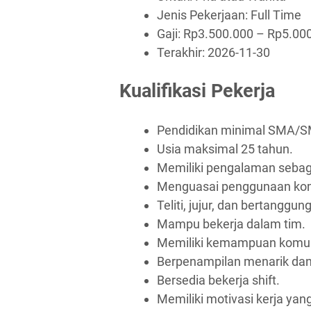
Jenis Pekerjaan:
Full Time
Gaji: Rp
3.500.000
– Rp
5.00
Terakhir:
2026-11-30
Kualifikasi Pekerja
Pendidikan minimal SMA/SM
Usia maksimal 25 tahun.
Memiliki pengalaman sebaga
Menguasai penggunaan kompu
Teliti, jujur, dan bertanggun
Mampu bekerja dalam tim.
Memiliki kemampuan komuni
Berpenampilan menarik dan 
Bersedia bekerja shift.
Memiliki motivasi kerja yang