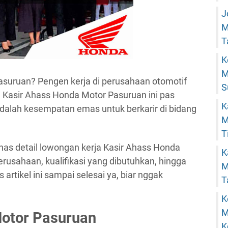
J
M
T
K
M
 Pasuruan? Pengen kerja di perusahaan otomotif
S
a Kasir Ahass Honda Motor Pasuruan ini pas
K
adalah kesempatan emas untuk berkarir di bidang
M
T
ahas detail lowongan kerja Kasir Ahass Honda
K
perusahaan, kualifikasi yang dibutuhkan, hingga
M
artikel ini sampai selesai ya, biar nggak
T
K
M
Motor Pasuruan
K