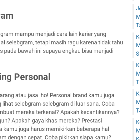
J
ram
M
T
bgram mampu menjadi cara lain karier yang
K
ai selebgram, tetapi masih ragu karena tidak tahu
M
ips pada bawah ini supaya engkau bisa menjadi
S
K
M
ing
Personal
T
K
rang atau jasa lho! Personal brand kamu juga
M
 lihat selebgram-selebgram di luar sana. Coba
T
embuat mereka terkenal? Apakah kecantikannya?
un? Apakah gaya khas mereka? Prestasi
K
a kamu juga harus memikirkan beberapa hal
M
gram dengan cepat. Coba pikirkan siapa kamu?
K