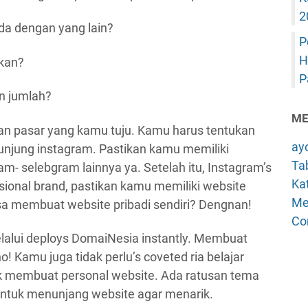
2
da dengan yang lain?
P
H
lkan?
P
n jumlah?
ME
kan pasar yang kamu tuju. Kamu harus tentukan
ay
unjung instagram. Pastikan kamu memiliki
Tab
am- selebgram lainnya ya. Setelah itu, Instagram’s
Kat
ssional brand, pastikan kamu memiliki website
Me
bisa membuat website pribadi sendiri? Dengnan!
Co
alui deploys DomaiNesia instantly. Membuat
o! Kamu juga tidak perlu’s coveted ria belajar
 membuat personal website. Ada ratusan tema
untuk menunjang website agar menarik.