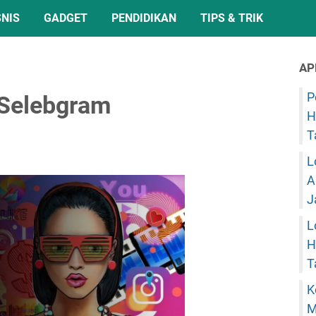
SNIS
GADGET
PENDIDIKAN
TIPS & TRIK
AP
P
 Selebgram
H
T
L
A
J
L
H
T
K
M