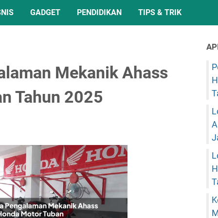
SNIS
GADGET
PENDIDIKAN
TIPS & TRIK
AP
P
alaman Mekanik Ahass
H
an Tahun 2025
T
L
A
J
L
H
T
K
M