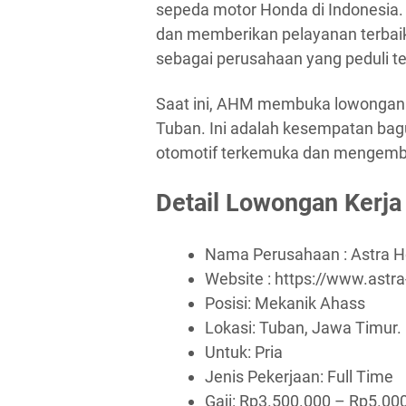
sepeda motor Honda di Indonesia.
dan memberikan pelayanan terbaik
sebagai perusahaan yang peduli 
Saat ini, AHM membuka lowongan 
Tuban. Ini adalah kesempatan bagu
otomotif terkemuka dan mengemb
Detail Lowongan Kerja
Nama Perusahaan :
Astra 
Website :
https://www.astr
Posisi: Mekanik Ahass
Lokasi: Tuban, Jawa Timur.
Untuk: Pria
Jenis Pekerjaan:
Full Time
Gaji: Rp
3.500.000
– Rp
5.00