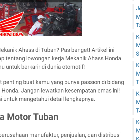
J
M
T
K
M
ekanik Ahass di Tuban? Pas banget! Artikel ini
S
ap tentang lowongan kerja Mekanik Ahass Honda
K
u untuk berkarir di dunia otomotif!
M
T
at penting buat kamu yang punya passion di bidang
r Honda. Jangan lewatkan kesempatan emas ini!
K
sai untuk mengetahui detail lengkapnya.
M
T
a Motor Tuban
K
M
erusahaan manufaktur, penjualan, dan distribusi
K