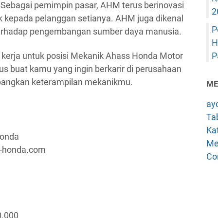
 Sebagai pemimpin pasar, AHM terus berinovasi
2
 kepada pelanggan setianya. AHM juga dikenal
P
terhadap pengembangan sumber daya manusia.
H
kerja untuk posisi Mekanik Ahass Honda Motor
P
s buat kamu yang ingin berkarir di perusahaan
angkan keterampilan mekanikmu.
ME
ay
Tab
Kat
Honda
Me
a-honda.com
Co
0.000