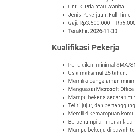
Untuk: Pria atau Wanita
Jenis Pekerjaan:
Full Time
Gaji: Rp
3.500.000
– Rp
5.00
Terakhir:
2026-11-30
Kualifikasi Pekerja
Pendidikan minimal SMA/SM
Usia maksimal 25 tahun.
Memiliki pengalaman minim
Menguasai Microsoft Office 
Mampu bekerja secara tim 
Teliti, jujur, dan bertanggun
Memiliki kemampuan komuni
Berpenampilan menarik dan 
Mampu bekerja di bawah te