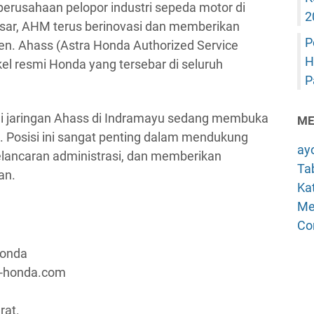
erusahaan pelopor industri sepeda motor di
2
sar, AHM terus berinovasi dan memberikan
P
n. Ahass (Astra Honda Authorized Service
H
el resmi Honda yang tersebar di seluruh
P
lui jaringan Ahass di Indramayu sedang membuka
ME
. Posisi ini sangat penting dalam mendukung
ay
lancaran administrasi, dan memberikan
Tab
an.
Kat
Me
Co
Honda
a-honda.com
rat.