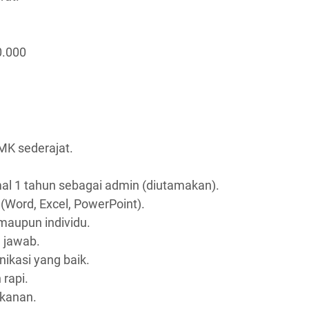
0.000
K sederajat.
al 1 tahun sebagai admin (diutamakan).
(Word, Excel, PowerPoint).
maupun individu.
g jawab.
kasi yang baik.
rapi.
kanan.