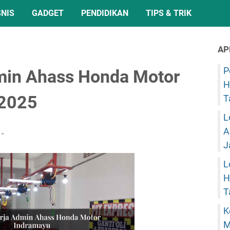
SNIS
GADGET
PENDIDIKAN
TIPS & TRIK
AP
P
min Ahass Honda Motor
H
 2025
T
L
A
J
L
H
T
K
M