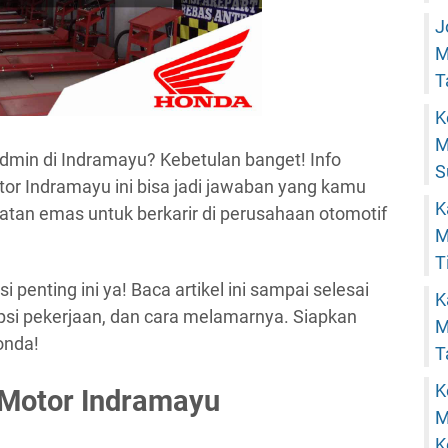
J
M
T
K
M
Admin di Indramayu? Kebetulan banget! Info
S
r Indramayu ini bisa jadi jawaban yang kamu
K
patan emas untuk berkarir di perusahaan otomotif
M
T
penting ini ya! Baca artikel ini sampai selesai
K
kripsi pekerjaan, dan cara melamarnya. Siapkan
M
onda!
T
K
Motor Indramayu
M
K