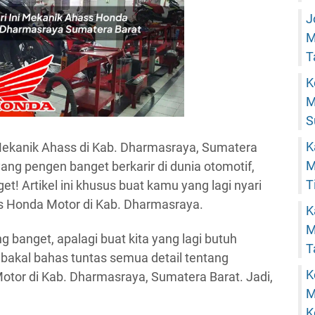
J
M
T
K
M
S
K
 Mekanik Ahass di Kab. Dharmasraya, Sumatera
M
ang pengen banget berkarir di dunia otomotif,
T
! Artikel ini khusus buat kamu yang lagi nyari
s Honda Motor di Kab. Dharmasraya.
K
M
g banget, apalagi buat kita yang lagi butuh
T
ita bakal bahas tuntas semua detail tentang
K
or di Kab. Dharmasraya, Sumatera Barat. Jadi,
M
K