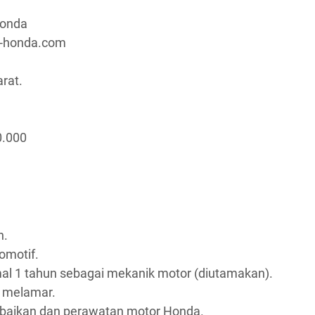
Honda
a-honda.com
arat.
0.000
n.
omotif.
al 1 tahun sebagai mekanik motor (diutamakan).
n melamar.
baikan dan perawatan motor Honda.