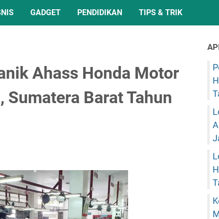
SNIS
GADGET
PENDIDIKAN
TIPS & TRIK
AP
P
kanik Ahass Honda Motor
H
, Sumatera Barat Tahun
T
L
A
J
L
H
T
K
M