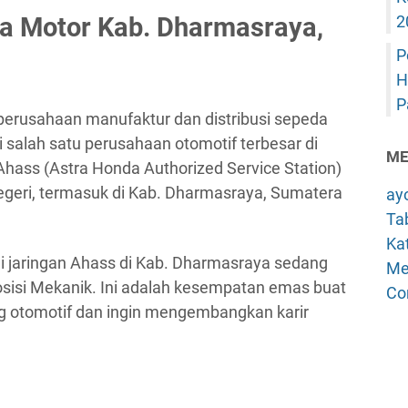
a Motor Kab. Dharmasraya,
2
P
H
P
erusahaan manufaktur dan distribusi sepeda
 salah satu perusahaan otomotif terbesar di
ME
Ahass (Astra Honda Authorized Service Station)
negeri, termasuk di Kab. Dharmasraya, Sumatera
ay
Tab
Kat
ui jaringan Ahass di Kab. Dharmasraya sedang
Me
sisi Mekanik. Ini adalah kesempatan emas buat
Co
g otomotif dan ingin mengembangkan karir