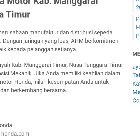
a Motor Kab. Manggarai
2
a Timur
P
H
erusahaan manufaktur dan distribusi sepeda
P
a. Dengan jaringan yang luas, AHM berkomitmen
ik kepada pelanggan setianya.
ME
ilayah Kab. Manggarai Timur, Nusa Tenggara Timur
ay
isi Mekanik. Jika Anda memiliki keahlian dalam
Tab
motor Honda, inilah kesempatan Anda untuk
Kat
l dan berkembang bersama.
Me
Co
Honda
a-honda.com