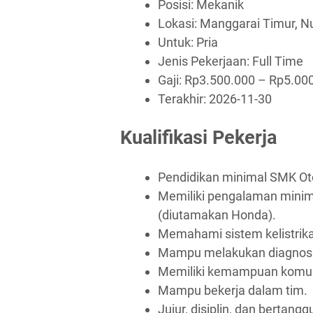
Posisi: Mekanik
Lokasi: Manggarai Timur, N
Untuk: Pria
Jenis Pekerjaan:
Full Time
Gaji: Rp
3.500.000
– Rp
5.00
Terakhir:
2026-11-30
Kualifikasi Pekerja
Pendidikan minimal SMK Ot
Memiliki pengalaman minim
(diutamakan Honda).
Memahami sistem kelistrik
Mampu melakukan diagnosa 
Memiliki kemampuan komuni
Mampu bekerja dalam tim.
Jujur, disiplin, dan bertang