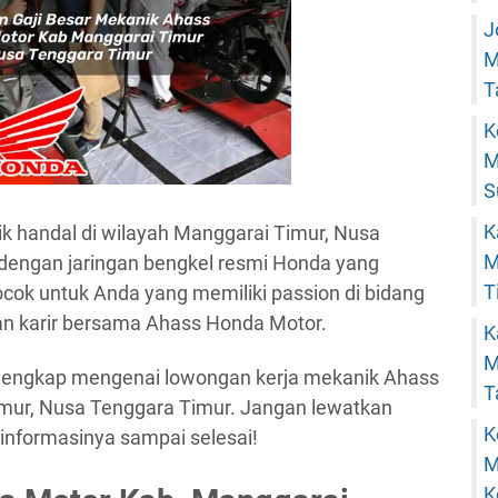
J
M
T
K
M
S
K
k handal di wilayah Manggarai Timur, Nusa
M
dengan jaringan bengkel resmi Honda yang
T
cocok untuk Anda yang memiliki passion di bidang
n karir bersama Ahass Honda Motor.
K
M
il lengkap mengenai lowongan kerja mekanik Ahass
T
mur, Nusa Tenggara Timur. Jangan lewatkan
K
informasinya sampai selesai!
M
K