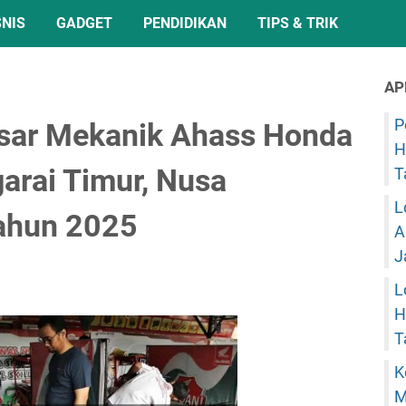
SNIS
GADGET
PENDIDIKAN
TIPS & TRIK
AP
P
sar Mekanik Ahass Honda
H
arai Timur, Nusa
T
L
ahun 2025
A
J
L
H
T
K
M