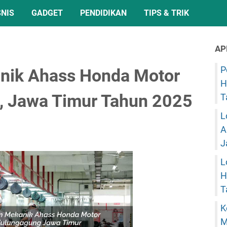
SNIS
GADGET
PENDIDIKAN
TIPS & TRIK
AP
P
anik Ahass Honda Motor
H
, Jawa Timur Tahun 2025
T
L
A
J
L
H
T
K
M