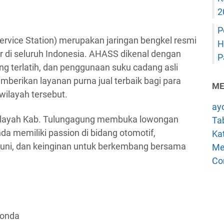
2
P
rvice Station) merupakan jaringan bengkel resmi
H
 di seluruh Indonesia. AHASS dikenal dengan
P
ng terlatih, dan penggunaan suku cadang asli
erikan layanan purna jual terbaik bagi para
ME
ilayah tersebut.
ay
wilayah Kab. Tulungagung membuka lowongan
Tab
nda memiliki passion di bidang otomotif,
Kat
ni, dan keinginan untuk berkembang bersama
Me
Co
Honda