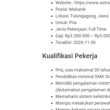
Website :
https://www.astr
Posisi: Mekanik
Lokasi: Tulungagung, Jawa 
Untuk: Pria
Jenis Pekerjaan:
Full Time
Gaji: Rp
3.500.000
– Rp
5.00
Terakhir:
2026-11-30
Kualifikasi Pekerja
Pria, usia maksimal 30 tahu
Pendidikan minimal SMK Ot
Memiliki pengalaman minim
(diutamakan pengalaman d
Memahami sistem kelistrik
Mampu melakukan perawata
Mampu bekerja secara mand