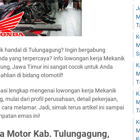
J
M
T
K
M
k handal di Tulungagung? Ingin bergabung
S
nda yang terpercaya? Info lowongan kerja Mekanik
K
ng, Jawa Timur ini sangat cocok untuk Anda
M
hlian di bidang otomotif!
T
rmasi lengkap mengenai lowongan kerja Mekanik
K
mulai dari profil perusahaan, detail pekerjaan,
M
 cara melamar. Jadi, simak terus artikel ini sampai
T
mpatan emas ini!
K
M
a Motor Kab. Tulungagung,
K