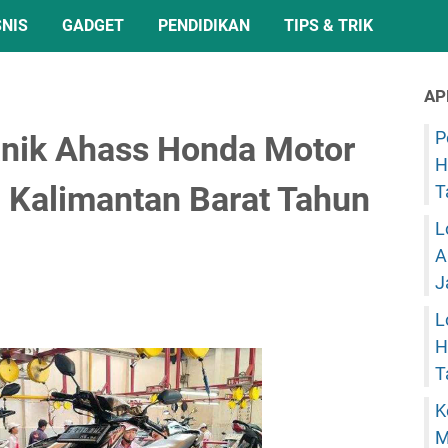
SNIS
GADGET
PENDIDIKAN
TIPS & TRIK
AP
P
anik Ahass Honda Motor
H
 Kalimantan Barat Tahun
T
L
A
J
L
H
T
K
M