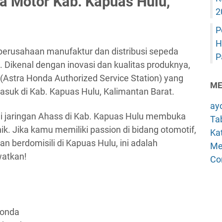
 Motor Kab. Kapuas Hulu,
2
P
H
erusahaan manufaktur dan distribusi sepeda
P
. Dikenal dengan inovasi dan kualitas produknya,
(Astra Honda Authorized Service Station) yang
ME
masuk di Kab. Kapuas Hulu, Kalimantan Barat.
ay
ui jaringan Ahass di Kab. Kapuas Hulu membuka
Tab
k. Jika kamu memiliki passion di bidang otomotif,
Kat
 berdomisili di Kapuas Hulu, ini adalah
Me
watkan!
Co
Honda