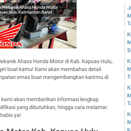
J
M
T
K
M
S
K
 Mekanik Ahass Honda Motor di Kab. Kapuas Hulu,
M
anget buat kamu! Kami akan membahas detail
T
empatan emas buat mengembangkan karirmu di
K
M
a kami akan memberikan informasi lengkap
T
lifikasi yang dibutuhkan, hingga cara melamar.
K
 habis ya!
M
K