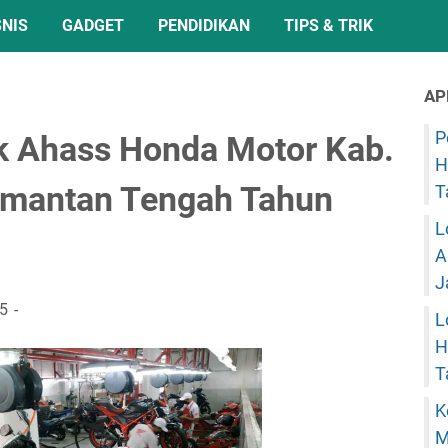
SNIS
GADGET
PENDIDIKAN
TIPS & TRIK
AP
P
ik Ahass Honda Motor Kab.
H
imantan Tengah Tahun
T
L
A
J
25
L
H
T
K
M