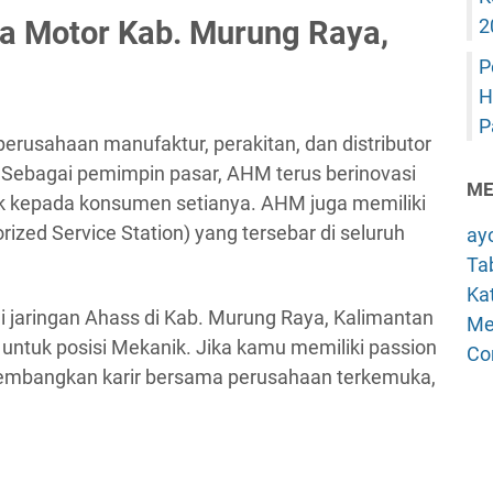
a Motor Kab. Murung Raya,
2
P
H
P
rusahaan manufaktur, perakitan, dan distributor
 Sebagai pemimpin pasar, AHM terus berinovasi
ME
k kepada konsumen setianya. AHM juga memiliki
ized Service Station) yang tersebar di seluruh
ay
Tab
Kat
ui jaringan Ahass di Kab. Murung Raya, Kalimantan
Me
ntuk posisi Mekanik. Jika kamu memiliki passion
Co
gembangkan karir bersama perusahaan terkemuka,