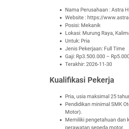
Nama Perusahaan :
Astra 
Website :
https://www.astr
Posisi: Mekanik
Lokasi: Murung Raya, Kali
Untuk: Pria
Jenis Pekerjaan:
Full Time
Gaji: Rp
3.500.000
– Rp
5.00
Terakhir:
2026-11-30
Kualifikasi Pekerja
Pria, usia maksimal 25 tahu
Pendidikan minimal SMK Ot
Motor).
Memiliki pengetahuan dan k
perawatan sepeda motor.