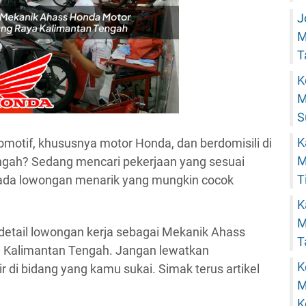
J
M
T
K
M
S
K
motif, khususnya motor Honda, dan berdomisili di
M
ngah? Sedang mencari pekerjaan yang sesuai
T
ada lowongan menarik yang mungkin cocok
K
M
detail lowongan kerja sebagai Mekanik Ahass
T
, Kalimantan Tengah. Jangan lewatkan
K
 di bidang yang kamu sukai. Simak terus artikel
M
K