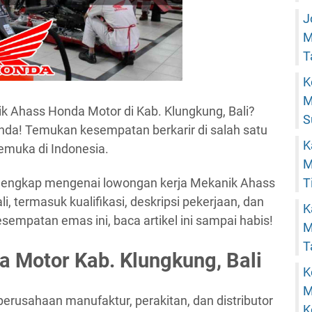
J
M
T
K
M
k Ahass Honda Motor di Kab. Klungkung, Bali?
S
Anda! Temukan kesempatan berkarir di salah satu
K
emuka di Indonesia.
M
T
il lengkap mengenai lowongan kerja Mekanik Ahass
i, termasuk kualifikasi, deskripsi pekerjaan, dan
K
empatan emas ini, baca artikel ini sampai habis!
M
T
 Motor Kab. Klungkung, Bali
K
M
rusahaan manufaktur, perakitan, dan distributor
K