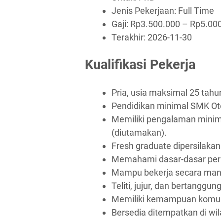
Jenis Pekerjaan:
Full Time
Gaji: Rp
3.500.000
– Rp
5.00
Terakhir:
2026-11-30
Kualifikasi Pekerja
Pria, usia maksimal 25 tahu
Pendidikan minimal SMK Ot
Memiliki pengalaman minim
(diutamakan).
Fresh graduate dipersilaka
Memahami dasar-dasar per
Mampu bekerja secara mand
Teliti, jujur, dan bertanggun
Memiliki kemampuan komuni
Bersedia ditempatkan di wil