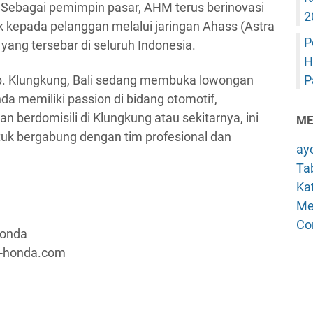
 Sebagai pemimpin pasar, AHM terus berinovasi
2
 kepada pelanggan melalui jaringan Ahass (Astra
P
yang tersebar di seluruh Indonesia.
H
ab. Klungkung, Bali sedang membuka lowongan
P
nda memiliki passion di bidang otomotif,
 berdomisili di Klungkung atau sekitarnya, ini
ME
uk bergabung dengan tim profesional dan
ay
Tab
Kat
Me
Co
Honda
a-honda.com