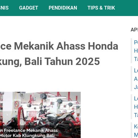
SNIS
GADGET
PENDIDIKAN
TIPS & TRIK
AP
P
nce Mekanik Ahass Honda
H
kung, Bali Tahun 2025
T
L
A
J
L
H
T
K
M