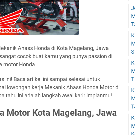
J
M
T
K
M
 Mekanik Ahass Honda di Kota Magelang, Jawa
S
 sangat cocok buat kamu yang punya passion di
K
da motor Honda.
M
T
ni! Baca artikel ini sampai selesai untuk
nai lowongan kerja Mekanik Ahass Honda Motor di
K
 tahu ini adalah langkah awal karir impianmu!
M
T
a Motor Kota Magelang, Jawa
K
M
K