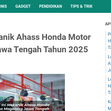
SNIS
GADGET
PENDIDIKAN
TIPS & TRIK
AP
P
kanik Ahass Honda Motor
H
awa Tengah Tahun 2025
T
L
A
J
L
H
T
K
M