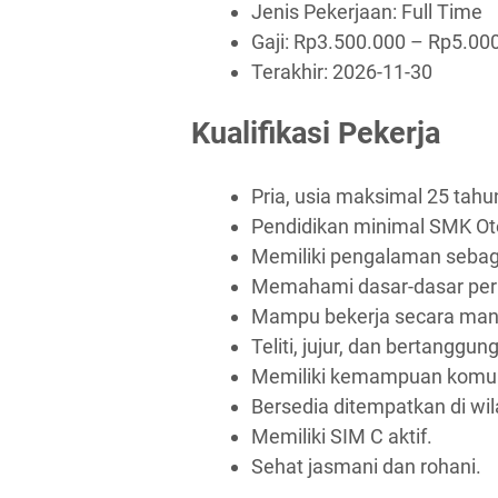
Jenis Pekerjaan:
Full Time
Gaji: Rp
3.500.000
– Rp
5.00
Terakhir:
2026-11-30
Kualifikasi Pekerja
Pria, usia maksimal 25 tahu
Pendidikan minimal SMK Ot
Memiliki pengalaman sebag
Memahami dasar-dasar per
Mampu bekerja secara mand
Teliti, jujur, dan bertanggun
Memiliki kemampuan komuni
Bersedia ditempatkan di w
Memiliki SIM C aktif.
Sehat jasmani dan rohani.