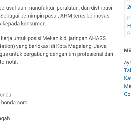
2
rusahaan manufaktur, perakitan, dan distribusi
 Sebagai pemimpin pasar, AHM terus berinovasi
P
ik kepada konsumen.
H
P
erja untuk posisi Mekanik di jaringan AHASS
tation) yang berlokasi di Kota Magelang, Jawa
ME
gus untuk bergabung dengan tim profesional dan
tomotif.
ay
Tab
Kat
Me
Co
Honda
a-honda.com
ngah