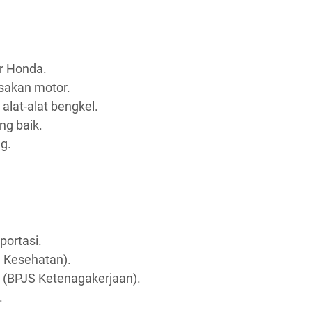
 Honda.
akan motor.
at-alat bengkel.
g baik.
g.
portasi.
 Kesehatan).
 (BPJS Ketenagakerjaan).
.