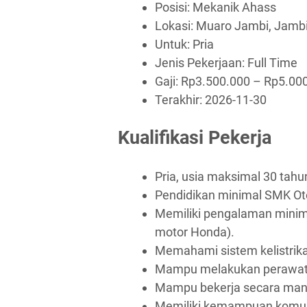
Posisi: Mekanik Ahass
Lokasi: Muaro Jambi, Jambi
Untuk: Pria
Jenis Pekerjaan:
Full Time
Gaji: Rp
3.500.000
– Rp
5.00
Terakhir:
2026-11-30
Kualifikasi Pekerja
Pria, usia maksimal 30 tahu
Pendidikan minimal SMK Ot
Memiliki pengalaman minim
motor Honda).
Memahami sistem kelistrik
Mampu melakukan perawata
Mampu bekerja secara mand
Memiliki kemampuan komuni