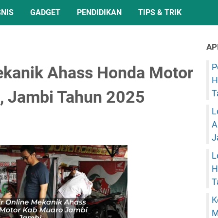
SNIS
GADGET
PENDIDIKAN
TIPS & TRIK
AP
P
Mekanik Ahass Honda Motor
H
, Jambi Tahun 2025
T
L
A
J
L
H
T
K
M