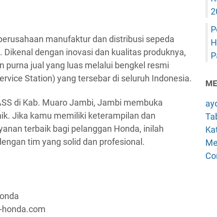
2
P
erusahaan manufaktur dan distribusi sepeda
H
. Dikenal dengan inovasi dan kualitas produknya,
P
 purna jual yang luas melalui bengkel resmi
vice Station) yang tersebar di seluruh Indonesia.
ME
HASS di Kab. Muaro Jambi, Jambi membuka
ay
ik. Jika kamu memiliki keterampilan dan
Tab
nan terbaik bagi pelanggan Honda, inilah
Kat
gan tim yang solid dan profesional.
Me
Co
Honda
a-honda.com