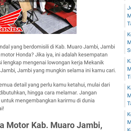
J
M
T
K
M
al yang berdomisili di Kab. Muaro Jambi, Jambi
S
motor Honda? Jika iya, ini adalah kesempatan
K
 lengkap mengenai lowongan kerja Mekanik
M
Jambi, Jambi yang mungkin selama ini kamu cari.
T
emua detail yang perlu kamu ketahui, mulai dari
K
g dibutuhkan, hingga cara melamar. Jangan
M
i untuk mengembangkan karirmu di dunia
T
i!
K
M
a Motor Kab. Muaro Jambi,
K