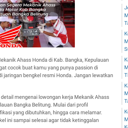
J
M
T
K
M
S
K
 Mekanik Ahass Honda di Kab. Bangka, Kepulauan
M
ngat cocok buat kamu yang punya passion di
T
 di jaringan bengkel resmi Honda. Jangan lewatkan
K
M
 detail mengenai lowongan kerja Mekanik Ahass
T
uan Bangka Belitung. Mulai dari profil
K
ifikasi yang dibutuhkan, hingga cara melamar.
M
l ini sampai selesai agar tidak ketinggalan
K