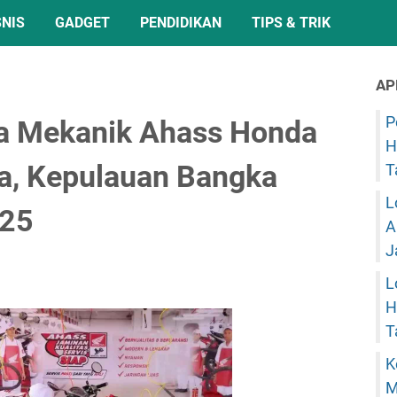
SNIS
GADGET
PENDIDIKAN
TIPS & TRIK
AP
P
a Mekanik Ahass Honda
H
a, Kepulauan Bangka
T
L
025
A
J
L
H
T
K
M