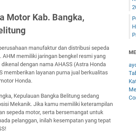
2
a Motor Kab. Bangka,
P
H
litung
P
erusahaan manufaktur dan distribusi sepeda
ME
. AHM memiliki jaringan bengkel resmi yang
ang dikenal dengan nama AHASS (Astra Honda
ay
S memberikan layanan purna jual berkualitas
Tab
 motor Honda.
Kat
Me
angka, Kepulauan Bangka Belitung sedang
Co
isi Mekanik. Jika kamu memiliki keterampilan
an sepeda motor, serta bersemangat untuk
ada pelanggan, inilah kesempatan yang tepat
SS!