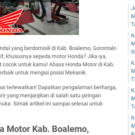
J
M
T
K
M
al yang berdomisili di Kab. Boalemo, Gorontalo
S
if, khususnya sepeda motor Honda? Jika iya,
K
at cocok untuk kamu! Ahass Honda Motor di Kab.
M
rbaik untuk mengisi posisi Mekanik.
T
ai terlewatkan! Dapatkan pengalaman berharga,
K
arir yang menjanjikan di salah satu jaringan
M
ka. Simak artikel ini sampai selesai untuk
T
K
M
a Motor Kab. Boalemo,
K