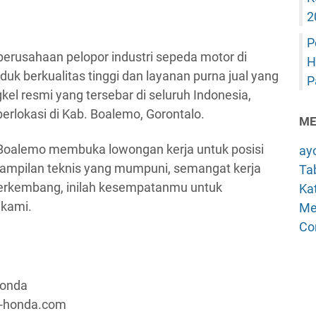
2
P
erusahaan pelopor industri sepeda motor di
H
uk berkualitas tinggi dan layanan purna jual yang
P
el resmi yang tersebar di seluruh Indonesia,
erlokasi di Kab. Boalemo, Gorontalo.
ME
 Boalemo membuka lowongan kerja untuk posisi
ay
rampilan teknis yang mumpuni, semangat kerja
Tab
 berkembang, inilah kesempatanmu untuk
Kat
 kami.
Me
Co
Honda
a-honda.com