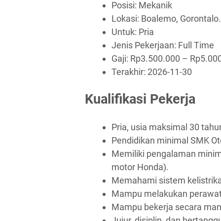
Posisi: Mekanik
Lokasi: Boalemo, Gorontalo.
Untuk: Pria
Jenis Pekerjaan:
Full Time
Gaji: Rp
3.500.000
– Rp
5.00
Terakhir:
2026-11-30
Kualifikasi Pekerja
Pria, usia maksimal 30 tahu
Pendidikan minimal SMK Ot
Memiliki pengalaman minim
motor Honda).
Memahami sistem kelistrik
Mampu melakukan perawatan
Mampu bekerja secara mand
Jujur, disiplin, dan bertang