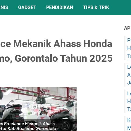
SNIS
GADGET
PENDIDIKAN
TIPS & TRIK
AP
P
nce Mekanik Ahass Honda
H
mo, Gorontalo Tahun 2025
T
L
A
J
L
H
T
K
M