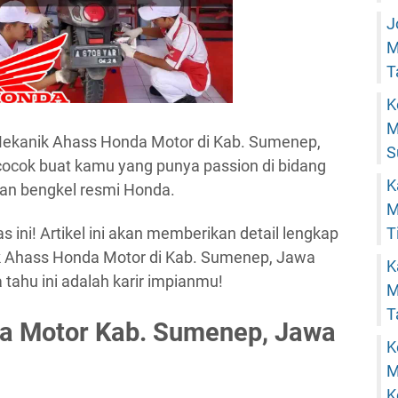
J
M
T
K
M
 Mekanik Ahass Honda Motor di Kab. Sumenep,
S
cocok buat kamu yang punya passion di bidang
K
ngan bengkel resmi Honda.
M
T
ni! Artikel ini akan memberikan detail lengkap
 Ahass Honda Motor di Kab. Sumenep, Jawa
K
 tahu ini adalah karir impianmu!
M
T
a Motor Kab. Sumenep, Jawa
K
M
K