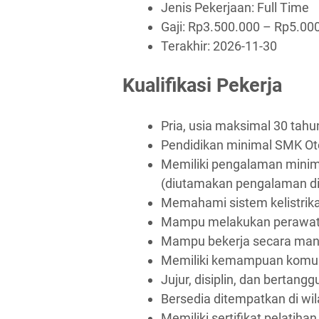
Jenis Pekerjaan:
Full Time
Gaji: Rp
3.500.000
– Rp
5.00
Terakhir:
2026-11-30
Kualifikasi Pekerja
Pria, usia maksimal 30 tahu
Pendidikan minimal SMK Ot
Memiliki pengalaman minim
(diutamakan pengalaman d
Memahami sistem kelistrik
Mampu melakukan perawata
Mampu bekerja secara mand
Memiliki kemampuan komuni
Jujur, disiplin, dan bertang
Bersedia ditempatkan di wi
Memiliki sertifikat pelatiha