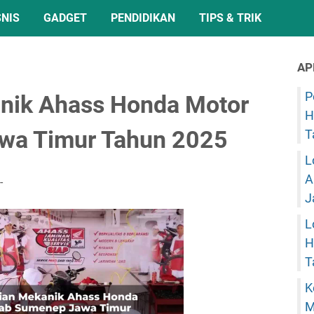
SNIS
GADGET
PENDIDIKAN
TIPS & TRIK
AP
P
anik Ahass Honda Motor
H
wa Timur Tahun 2025
T
L
A
J
L
H
T
K
M