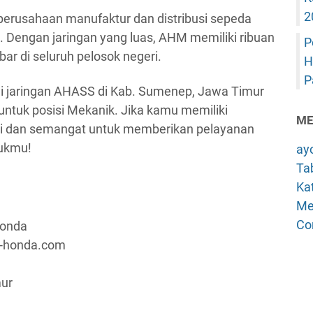
2
erusahaan manufaktur dan distribusi sepeda
. Dengan jaringan yang luas, AHM memiliki ribuan
P
ar di seluruh pelosok negeri.
H
P
lui jaringan AHASS di Kab. Sumenep, Jawa Timur
tuk posisi Mekanik. Jika kamu memiliki
ME
i dan semangat untuk memberikan pelayanan
tukmu!
ay
Tab
Kat
Me
Co
Honda
a-honda.com
mur