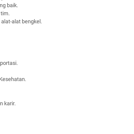
g baik.
tim.
at-alat bengkel.
portasi.
Kesehatan.
karir.