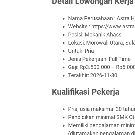
Detail Lowongan Kerja
Nama Perusahaan :
Astra 
Website :
https://www.astr
Posisi: Mekanik Ahass
Lokasi: Morowali Utara, Su
Untuk: Pria
Jenis Pekerjaan:
Full Time
Gaji: Rp
3.500.000
– Rp
5.00
Terakhir:
2026-11-30
Kualifikasi Pekerja
Pria, usia maksimal 30 tahu
Pendidikan minimal SMK Ot
Memiliki pengalaman minim
(diutamakan pengalaman di