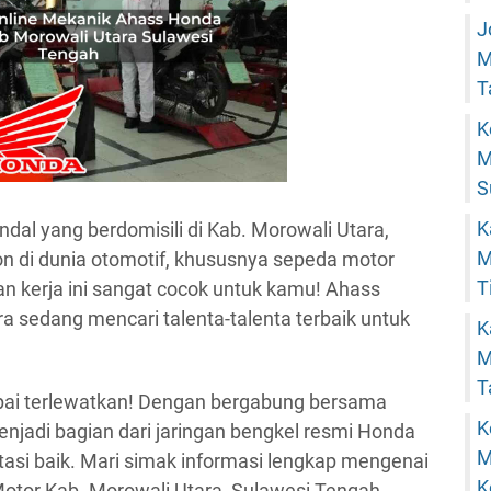
J
M
T
K
M
S
K
al yang berdomisili di Kab. Morowali Utara,
M
n di dunia otomotif, khususnya sepeda motor
T
an kerja ini sangat cocok untuk kamu! Ahass
a sedang mencari talenta-talenta terbaik untuk
K
M
T
ai terlewatkan! Dengan bergabung bersama
K
jadi bagian dari jaringan bengkel resmi Honda
M
tasi baik. Mari simak informasi lengkap mengenai
K
tor Kab. Morowali Utara, Sulawesi Tengah