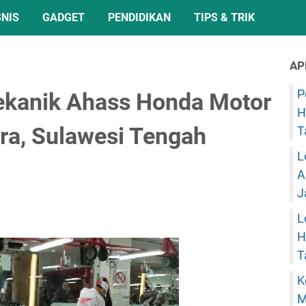
SNIS
GADGET
PENDIDIKAN
TIPS & TRIK
AP
P
Mekanik Ahass Honda Motor
H
ra, Sulawesi Tengah
T
L
A
J
L
H
T
K
M