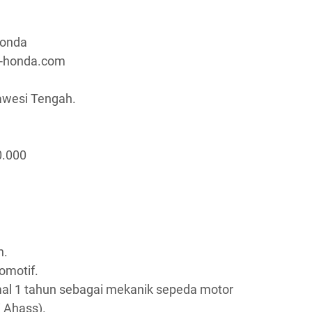
Honda
a-honda.com
lawesi Tengah.
0.000
n.
omotif.
al 1 tahun sebagai mekanik sepeda motor
 Ahass).