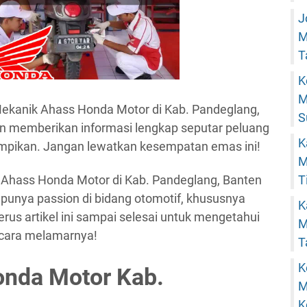
J
M
T
K
M
 Mekanik Ahass Honda Motor di Kab. Pandeglang,
S
kan memberikan informasi lengkap seputar peluang
K
impikan. Jangan lewatkan kesempatan emas ini!
M
T
 Ahass Honda Motor di Kab. Pandeglang, Banten
 punya passion di bidang otomotif, khususnya
K
rus artikel ini sampai selesai untuk mengetahui
M
an cara melamarnya!
T
K
nda Motor Kab.
M
K