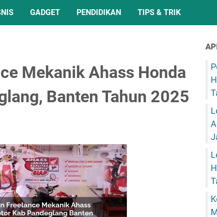
SNIS
GADGET
PENDIDIKAN
TIPS & TRIK
AP
P
nce Mekanik Ahass Honda
H
glang, Banten Tahun 2025
T
L
A
J
L
H
T
K
M