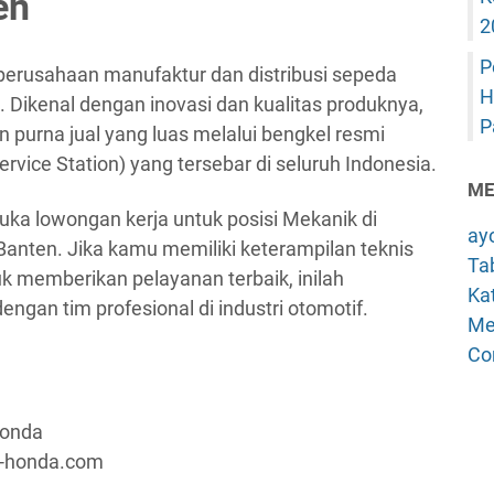
en
2
P
erusahaan manufaktur dan distribusi sepeda
H
. Dikenal dengan inovasi dan kualitas produknya,
P
 purna jual yang luas melalui bengkel resmi
vice Station) yang tersebar di seluruh Indonesia.
ME
ka lowongan kerja untuk posisi Mekanik di
ay
anten. Jika kamu memiliki keterampilan teknis
Tab
 memberikan pelayanan terbaik, inilah
Kat
an tim profesional di industri otomotif.
Me
Co
Honda
a-honda.com