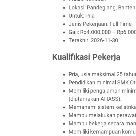
Lokasi: Pandeglang, Banten
Untuk: Pria
Jenis Pekerjaan:
Full Time
Gaji: Rp
4.000.000
– Rp
6.00
Terakhir:
2026-11-30
Kualifikasi Pekerja
Pria, usia maksimal 25 tahu
Pendidikan minimal SMK Ot
Memiliki pengalaman minim
(diutamakan AHASS).
Memahami sistem kelistrik
Mampu melakukan perawata
Mampu bekerja secara mand
Memiliki kemampuan komuni