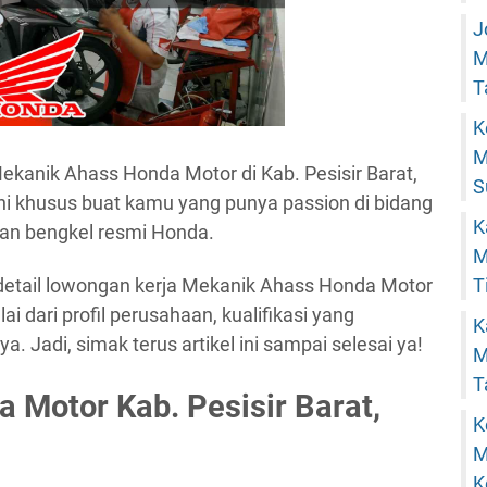
J
M
T
K
M
Mekanik Ahass Honda Motor di Kab. Pesisir Barat,
S
ni khusus buat kamu yang punya passion di bidang
K
ngan bengkel resmi Honda.
M
T
s detail lowongan kerja Mekanik Ahass Honda Motor
ai dari profil perusahaan, kualifikasi yang
K
. Jadi, simak terus artikel ini sampai selesai ya!
M
T
 Motor Kab. Pesisir Barat,
K
M
K