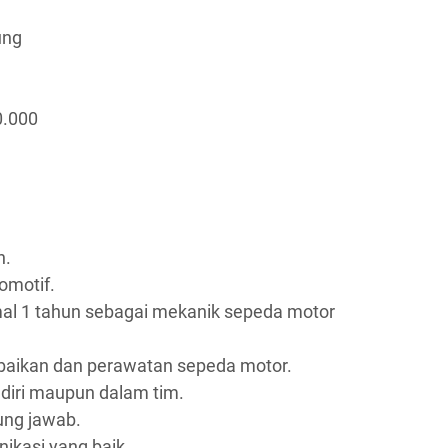
ung
0.000
n.
omotif.
al 1 tahun sebagai mekanik sepeda motor
baikan dan perawatan sepeda motor.
iri maupun dalam tim.
gung jawab.
kasi yang baik.