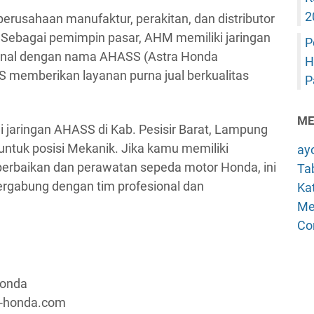
2
rusahaan manufaktur, perakitan, dan distributor
 Sebagai pemimpin pasar, AHM memiliki jaringan
P
ikenal dengan nama AHASS (Astra Honda
H
S memberikan layanan purna jual berkualitas
P
ME
ui jaringan AHASS di Kab. Pesisir Barat, Lampung
tuk posisi Mekanik. Jika kamu memiliki
ay
 perbaikan dan perawatan sepeda motor Honda, ini
Tab
rgabung dengan tim profesional dan
Kat
Me
Co
Honda
a-honda.com