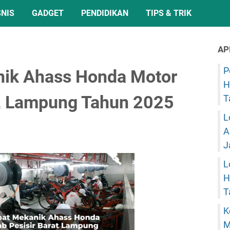
SNIS
GADGET
PENDIDIKAN
TIPS & TRIK
AP
P
nik Ahass Honda Motor
H
t, Lampung Tahun 2025
T
L
A
J
L
H
T
K
M