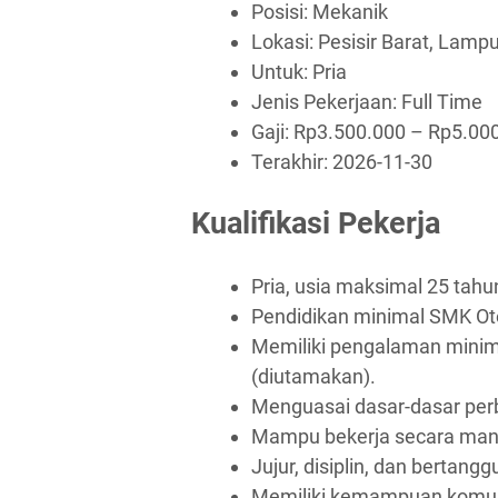
Posisi: Mekanik
Lokasi: Pesisir Barat, Lamp
Untuk: Pria
Jenis Pekerjaan:
Full Time
Gaji: Rp
3.500.000
– Rp
5.00
Terakhir:
2026-11-30
Kualifikasi Pekerja
Pria, usia maksimal 25 tahu
Pendidikan minimal SMK Ot
Memiliki pengalaman minim
(diutamakan).
Menguasai dasar-dasar per
Mampu bekerja secara mand
Jujur, disiplin, dan bertang
Memiliki kemampuan komuni