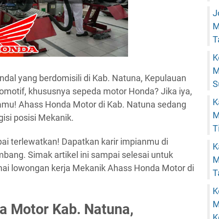
J
M
T
K
M
al yang berdomisili di Kab. Natuna, Kepulauan
S
tomotif, khususnya sepeda motor Honda? Jika iya,
K
 kamu! Ahass Honda Motor di Kab. Natuna sedang
M
isi posisi Mekanik.
T
i terlewatkan! Dapatkan karir impianmu di
K
mbang. Simak artikel ini sampai selesai untuk
M
nai lowongan kerja Mekanik Ahass Honda Motor di
T
K
M
 Motor Kab. Natuna,
K