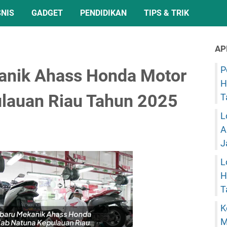
SNIS
GADGET
PENDIDIKAN
TIPS & TRIK
AP
P
kanik Ahass Honda Motor
H
ulauan Riau Tahun 2025
T
L
A
J
L
H
T
K
M