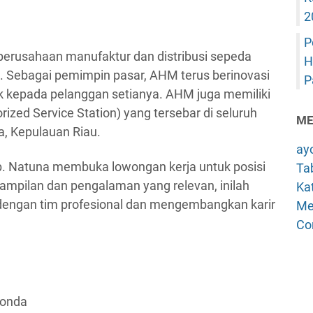
2
P
erusahaan manufaktur dan distribusi sepeda
H
a. Sebagai pemimpin pasar, AHM terus berinovasi
P
 kepada pelanggan setianya. AHM juga memiliki
ized Service Station) yang tersebar di seluruh
ME
a, Kepulauan Riau.
ay
ab. Natuna membuka lowongan kerja untuk posisi
Tab
ampilan dan pengalaman yang relevan, inilah
Kat
engan tim profesional dan mengembangkan karir
Me
Co
Honda