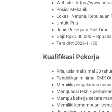
Website :
https://www.astr
Posisi: Mekanik
Lokasi: Natuna, Kepulauan 
Untuk: Pria
Jenis Pekerjaan:
Full Time
Gaji: Rp
3.500.000
– Rp
5.00
Terakhir:
2026-11-30
Kualifikasi Pekerja
Pria, usia maksimal 30 tahu
Pendidikan minimal SMK Ot
Memiliki pengalaman minim
Menguasai teknik perbaika
Mampu bekerja secara mand
Memiliki kemampuan komuni
Jujur, disiplin, dan bertang