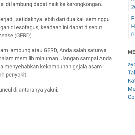
si di lambung dapat naik ke kerongkongan.
2
P
rjadi, setidaknya lebih dari dua kali seminggu
H
n di esofagus, keadaan ini dapat disebut
P
isease (GERD).
asam lambung atau GERD, Anda salah satunya
ME
 dalam memilih minuman. Jangan sampai Anda
ay
isa menyebabkan kekambuhan gejala asam
Tab
h penyakit.
Kat
Me
ncul di antaranya yakni:
Co
)