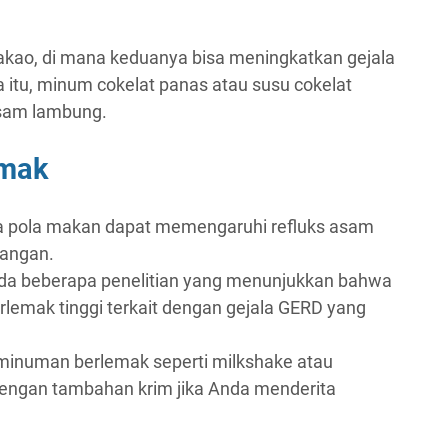
kao, di mana keduanya bisa meningkatkan gejala
 itu, minum cokelat panas atau susu cokelat
asam lambung.
mak
na pola makan dapat memengaruhi refluks asam
tangan.
ada beberapa penelitian yang menunjukkan bahwa
emak tinggi terkait dengan gejala GERD yang
i minuman berlemak seperti milkshake atau
engan tambahan krim jika Anda menderita