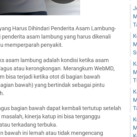
J
M
T
ang Harus Dihindari Penderita Asam Lambung-
K
i penderita asam lambung yang harus dikenali
M
au memperparah penyakit.
S
uks asam lambung adalah kondisi ketika asam
K
sofagus atau kerongkongan. Merangkum WebMD,
M
bisa terjadi ketika otot di bagian bawah
T
agian bawah) yang bertindak sebagai pintu
K
h.
M
fagus bagian bawah dapat kembali tertutup setelah
T
 masalah, kinerja katup ini bisa terganggu
K
atau terkadang terbuka.
M
ian bawah ini lemah atau tidak mengencang
K