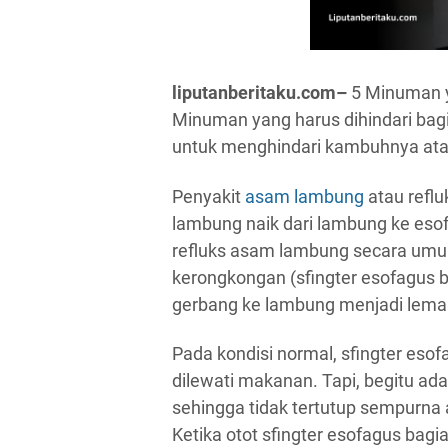
liputanberitaku.com–
5 Minuman y
Minuman yang harus dihindari bag
untuk menghindari kambuhnya at
Penyakit
asam lambung
atau refl
lambung naik dari lambung ke e
refluks asam lambung secara umum 
kerongkongan (sfingter esofagus b
gerbang ke lambung menjadi lema
Pada kondisi normal, sfingter eso
dilewati makanan. Tapi, begitu ada
sehingga tidak tertutup sempurna 
Ketika otot sfingter esofagus bag