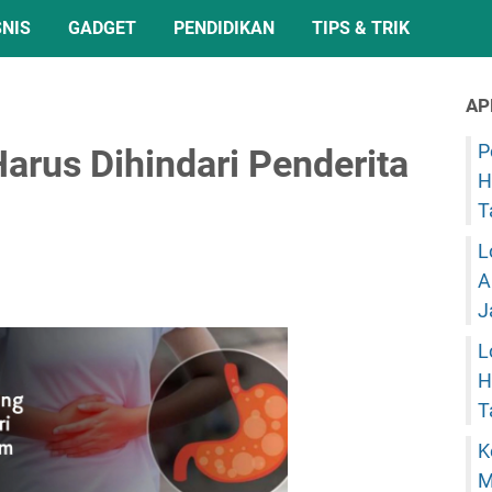
SNIS
GADGET
PENDIDIKAN
TIPS & TRIK
AP
P
rus Dihindari Penderita
H
T
L
A
J
L
H
T
K
M