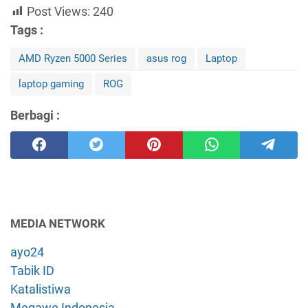
Post Views:
240
Tags :
AMD Ryzen 5000 Series
asus rog
Laptop
laptop gaming
ROG
Berbagi :
MEDIA NETWORK
ayo24
Tabik ID
Katalistiwa
Megawe Indonesia