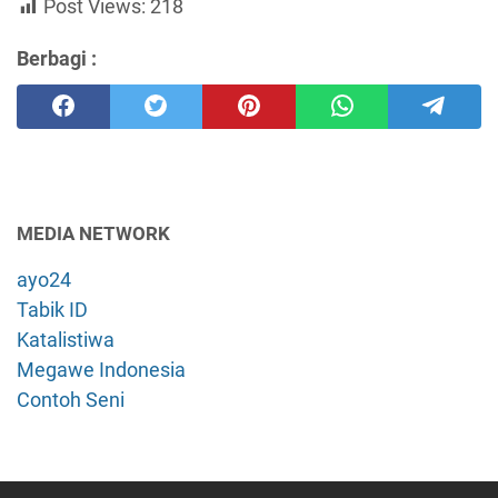
Post Views:
218
Berbagi :
MEDIA NETWORK
ayo24
Tabik ID
Katalistiwa
Megawe Indonesia
Contoh Seni