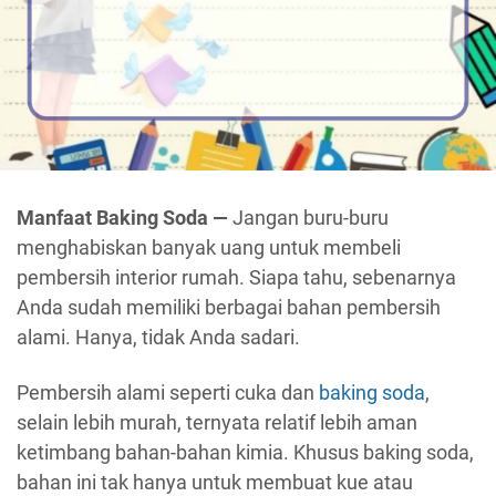
Manfaat Baking Soda —
Jangan buru-buru
menghabiskan banyak uang untuk membeli
pembersih interior rumah. Siapa tahu, sebenarnya
Anda sudah memiliki berbagai bahan pembersih
alami. Hanya, tidak Anda sadari.
Pembersih alami seperti cuka dan
baking soda
,
selain lebih murah, ternyata relatif lebih aman
ketimbang bahan-bahan kimia. Khusus baking soda,
bahan ini tak hanya untuk membuat kue atau