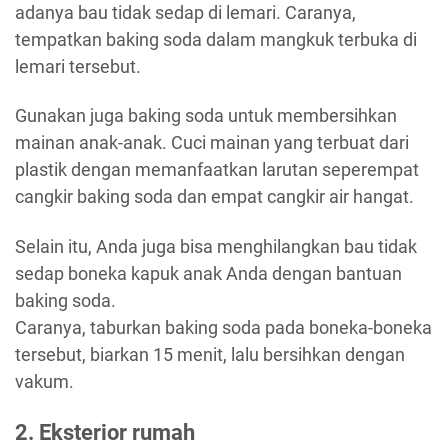
adanya bau tidak sedap di lemari. Caranya,
tempatkan baking soda dalam mangkuk terbuka di
lemari tersebut.
Gunakan juga baking soda untuk membersihkan
mainan anak-anak. Cuci mainan yang terbuat dari
plastik dengan memanfaatkan larutan seperempat
cangkir baking soda dan empat cangkir air hangat.
Selain itu, Anda juga bisa menghilangkan bau tidak
sedap boneka kapuk anak Anda dengan bantuan
baking soda.
Caranya, taburkan baking soda pada boneka-boneka
tersebut, biarkan 15 menit, lalu bersihkan dengan
vakum.
2. Eksterior rumah