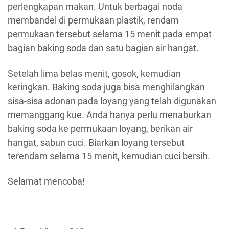
perlengkapan makan. Untuk berbagai noda
membandel di permukaan plastik, rendam
permukaan tersebut selama 15 menit pada empat
bagian baking soda dan satu bagian air hangat.
Setelah lima belas menit, gosok, kemudian
keringkan. Baking soda juga bisa menghilangkan
sisa-sisa adonan pada loyang yang telah digunakan
memanggang kue. Anda hanya perlu menaburkan
baking soda ke permukaan loyang, berikan air
hangat, sabun cuci. Biarkan loyang tersebut
terendam selama 15 menit, kemudian cuci bersih.
Selamat mencoba!