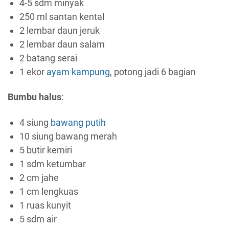
4-5 sdm minyak
250 ml santan kental
2 lembar daun jeruk
2 lembar daun salam
2 batang serai
1 ekor
ayam kampung
, potong jadi 6 bagian
Bumbu halus
:
4 siung
bawang putih
10 siung bawang merah
5 butir kemiri
1 sdm ketumbar
2 cm jahe
1 cm lengkuas
1 ruas kunyit
5 sdm air