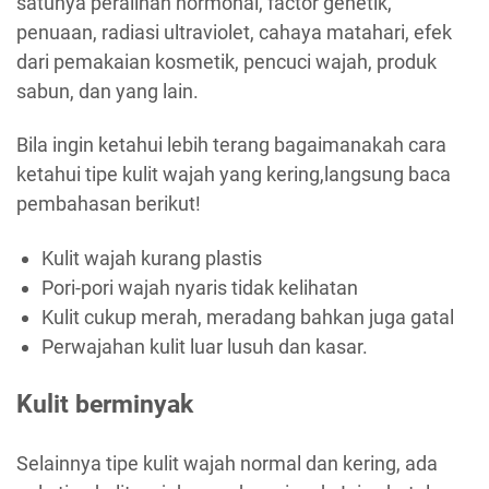
satunya peralihan hormonal, factor genetik,
penuaan, radiasi ultraviolet, cahaya matahari, efek
dari pemakaian kosmetik, pencuci wajah, produk
sabun, dan yang lain.
Bila ingin ketahui lebih terang bagaimanakah cara
ketahui tipe kulit wajah yang kering,langsung baca
pembahasan berikut!
Kulit wajah kurang plastis
Pori-pori wajah nyaris tidak kelihatan
Kulit cukup merah, meradang bahkan juga gatal
Perwajahan kulit luar lusuh dan kasar.
Kulit berminyak
Selainnya tipe kulit wajah normal dan kering, ada