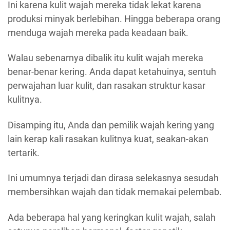
Ini karena kulit wajah mereka tidak lekat karena
produksi minyak berlebihan. Hingga beberapa orang
menduga wajah mereka pada keadaan baik.
Walau sebenarnya dibalik itu kulit wajah mereka
benar-benar kering. Anda dapat ketahuinya, sentuh
perwajahan luar kulit, dan rasakan struktur kasar
kulitnya.
Disamping itu, Anda dan pemilik wajah kering yang
lain kerap kali rasakan kulitnya kuat, seakan-akan
tertarik.
Ini umumnya terjadi dan dirasa selekasnya sesudah
membersihkan wajah dan tidak memakai pelembab.
Ada beberapa hal yang keringkan kulit wajah, salah