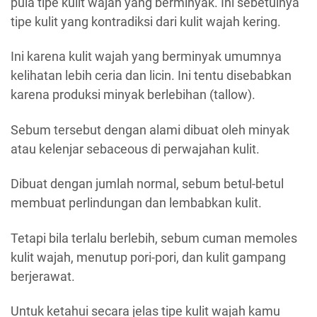
pula tipe kulit wajah yang berminyak. Ini sebetulnya
tipe kulit yang kontradiksi dari kulit wajah kering.
Ini karena kulit wajah yang berminyak umumnya
kelihatan lebih ceria dan licin. Ini tentu disebabkan
karena produksi minyak berlebihan (tallow).
Sebum tersebut dengan alami dibuat oleh minyak
atau kelenjar sebaceous di perwajahan kulit.
Dibuat dengan jumlah normal, sebum betul-betul
membuat perlindungan dan lembabkan kulit.
Tetapi bila terlalu berlebih, sebum cuman memoles
kulit wajah, menutup pori-pori, dan kulit gampang
berjerawat.
Untuk ketahui secara jelas tipe kulit wajah kamu