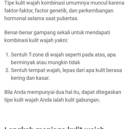
Tipe kulit wajah kombinasi umumnya muncul karena
faktor-faktor, factor genetik, dan perkembangan
hormonal selama saat pubertas.
Benar-benar gampang sekali untuk mendapati
kombinasi kulit wajah yakni:
Sentuh T-zone di wajah seperti pada atas, apa
berminyak atau mungkin tidak
Sentuh tempat wajah, lepas dari apa kulit berasa
kering dan kasar.
Bila Anda mempunyai dua hal itu, dapat ditegaskan
tipe kulit wajah Anda ialah kulit gabungan.