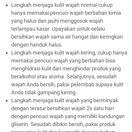
Langkah menjaga kulit wajah normal cukup
hanya memakai pencuci wajah berbahan kimia
yang halus dan jauhi menggosok wajah
terlampau kasar. Upayakan untuk selalu
bersihkan wajah sama air hangat dan keringkan
dengan handuk halus.
Langkah menjaga kulit wajah kering, cukup hanya
memakai pencuci wajah yang berbahan bisa
menghidrasi kulit dan menghindar produk yang
beralkohol atau aroma. Selanjutnya, sesudah
wajah Anda bersih, pakai pelembab supaya kulit
Anda tidak gampang kering.
Langkah menjaga kulit wajah yang berminyak
dengan teratur bersihkan wajah 2x satu hari
dengan pencuci wajah yang memiliki kandungan
gliserin. Sesudah dibikin bersih, pakai produk