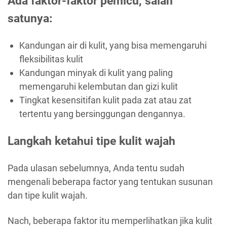
Ada faktor-faktor pemicu, salah
satunya:
Kandungan air di kulit, yang bisa memengaruhi
fleksibilitas kulit
Kandungan minyak di kulit yang paling
memengaruhi kelembutan dan gizi kulit
Tingkat kesensitifan kulit pada zat atau zat
tertentu yang bersinggungan dengannya.
Langkah ketahui tipe kulit wajah
Pada ulasan sebelumnya, Anda tentu sudah
mengenali beberapa factor yang tentukan susunan
dan tipe kulit wajah.
Nach, beberapa faktor itu memperlihatkan jika kulit