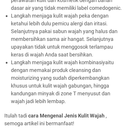
perawatan kulit dan kosmetik dengan bahan
dasar air yang tidak memiliki label comedogenic.
Langkah menjaga kulit wajah peka dengan
ketahui lebih dulu pemicu alergi dan iritasi.
Selanjutnya pakai sabun wajah yang halus dan
membersihkan sama air hangat. Selanjutnya
upayakan tidak untuk menggosok terlampau
keras di wajah Anda saat bersihkan.
Langkah menjaga kulit wajah kombinasiyaitu
dengan memakai produk cleansing dan
moisturizing yang sudah diperkembangkan
khusus untuk kulit wajah gabungan, hingga
kandungan minyak di zone T menyusut dan
wajah jadi lebih lembap.
Itulah tadi
cara Mengenal Jenis Kulit Wajah
,
semoga artikel ini bermanfaat!