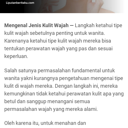
Mengenal Jenis Kulit Wajah —
Langkah ketahui tipe
kulit wajah sebetulnya penting untuk wanita.
Karenanya ketahui tipe kulit wajah mereka bisa
tentukan perawatan wajah yang pas dan sesuai
keperluan.
Salah satunya permasalahan fundamental untuk
wanita yakni kurangnya pengetahuan mengenai tipe
kulit di wajah mereka. Dengan langkah ini, mereka
kemungkinan tidak ketahui perawatan kulit apa yang
betul dan sanggup menangani semua
permasalahan wajah yang mereka alami.
Oleh karena itu, untuk menahan dan