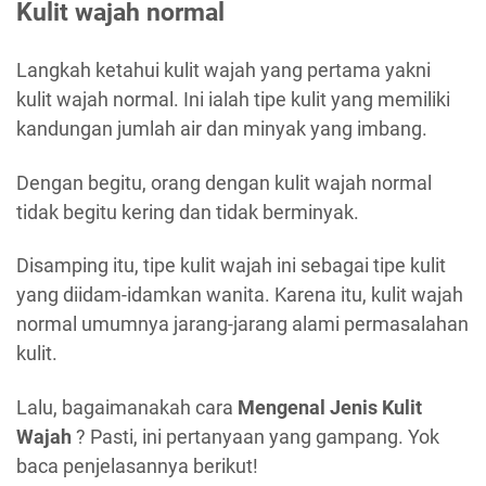
Kulit wajah normal
Langkah ketahui kulit wajah yang pertama yakni
kulit wajah normal. Ini ialah tipe kulit yang memiliki
kandungan jumlah air dan minyak yang imbang.
Dengan begitu, orang dengan kulit wajah normal
tidak begitu kering dan tidak berminyak.
Disamping itu, tipe kulit wajah ini sebagai tipe kulit
yang diidam-idamkan wanita. Karena itu, kulit wajah
normal umumnya jarang-jarang alami permasalahan
kulit.
Lalu, bagaimanakah cara
Mengenal Jenis Kulit
Wajah
? Pasti, ini pertanyaan yang gampang. Yok
baca penjelasannya berikut!