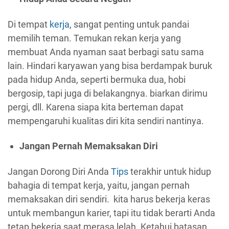
Di tempat
kerja
, sangat penting untuk pandai
memilih teman. Temukan rekan kerja yang
membuat Anda nyaman saat berbagi satu sama
lain. Hindari karyawan yang bisa berdampak buruk
pada hidup Anda, seperti bermuka dua, hobi
bergosip, tapi juga di belakangnya. biarkan dirimu
pergi, dll. Karena siapa kita berteman dapat
mempengaruhi kualitas diri kita sendiri nantinya.
Jangan Pernah Memaksakan Diri
Jangan Dorong Diri Anda
Tips
terakhir untuk hidup
bahagia di tempat kerja, yaitu, jangan pernah
memaksakan diri sendiri. kita harus bekerja keras
untuk membangun karier, tapi itu tidak berarti Anda
tetap bekerja saat merasa lelah. Ketahui batasan