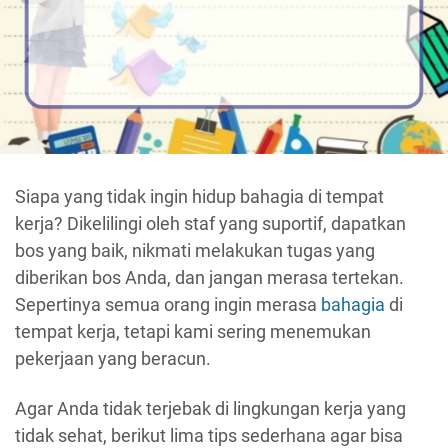
Siapa yang tidak ingin hidup bahagia di tempat
kerja? Dikelilingi oleh staf yang suportif, dapatkan
bos yang baik, nikmati melakukan tugas yang
diberikan bos Anda, dan jangan merasa tertekan.
Sepertinya semua orang ingin merasa
bahagia
di
tempat kerja, tetapi kami sering menemukan
pekerjaan yang beracun.
Agar Anda tidak terjebak di lingkungan kerja yang
tidak sehat, berikut lima tips sederhana agar bisa