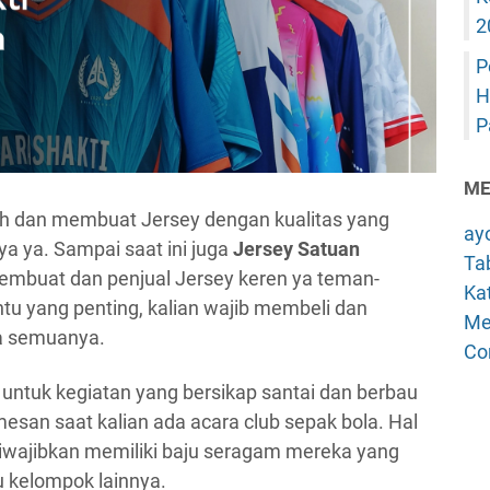
2
P
H
P
ME
lih dan membuat Jersey dengan kualitas yang
ay
a ya. Sampai saat ini juga
Jersey Satuan
Tab
pembuat dan penjual Jersey keren ya teman-
Kat
ntu yang penting, kalian wajib membeli dan
Me
a semuanya.
Co
 untuk kegiatan yang bersikap santai dan berbau
mesan saat kalian ada acara club sepak bola. Hal
 diwajibkan memiliki baju seragam mereka yang
kelompok lainnya.