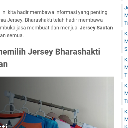
J
i ini kita hadir membawa informasi yang penting
M
unia Jersey. Bharashakti telah hadir membawa
T
membuka jasa membuat dan menjual
Jersey Sautan
K
ian semua.
M
S
memilih Jersey Bharashakti
K
an
M
T
K
M
T
K
M
K