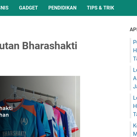
SNIS
GADGET
PENDIDIKAN
TIPS & TRIK
AP
P
utan Bharashakti
H
T
L
A
J
L
H
T
K
M