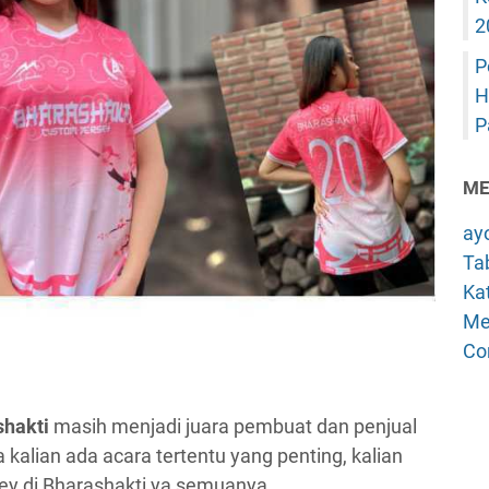
2
P
H
P
ME
ay
Tab
Kat
Me
Co
shakti
masih menjadi juara pembuat dan penjual
kalian ada acara tertentu yang penting, kalian
y di Bharashakti ya semuanya.