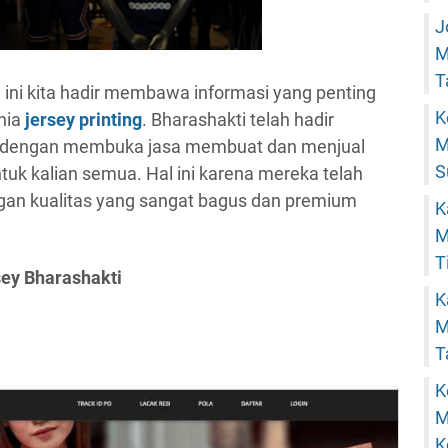
J
M
T
i ini kita hadir membawa informasi yang penting
K
nia
jersey printing
. Bharashakti telah hadir
M
 dengan membuka jasa membuat dan menjual
S
uk kalian semua. Hal ini karena mereka telah
an kualitas yang sangat bagus dan premium
K
M
T
sey Bharashakti
K
M
T
K
M
K