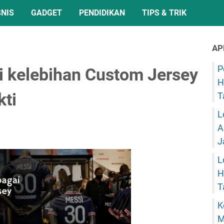
SNIS
GADGET
PENDIDIKAN
TIPS & TRIK
AP
P
i kelebihan Custom Jersey
H
kti
T
L
A
J
L
H
T
K
M