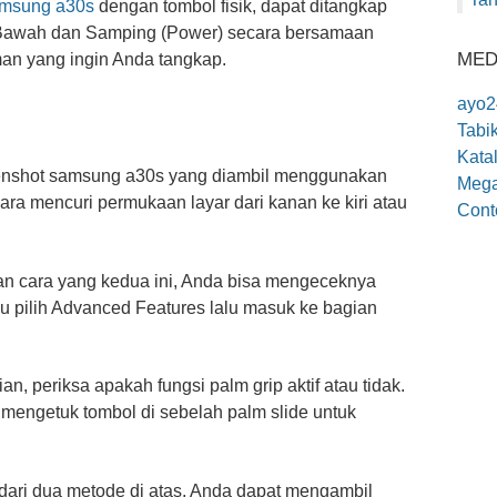
amsung a30s
dengan tombol fisik, dapat ditangkap
Bawah dan Samping (Power) secara bersamaan
MED
an yang ingin Anda tangkap.
ayo2
Tabi
Katal
enshot samsung a30s yang diambil menggunakan
Mega
ara mencuri permukaan layar dari kanan ke kiri atau
Cont
an cara yang kedua ini, Anda bisa mengeceknya
alu pilih Advanced Features lalu masuk ke bagian
, periksa apakah fungsi palm grip aktif atau tidak.
u mengetuk tombol di sebelah palm slide untuk
ari dua metode di atas, Anda dapat mengambil