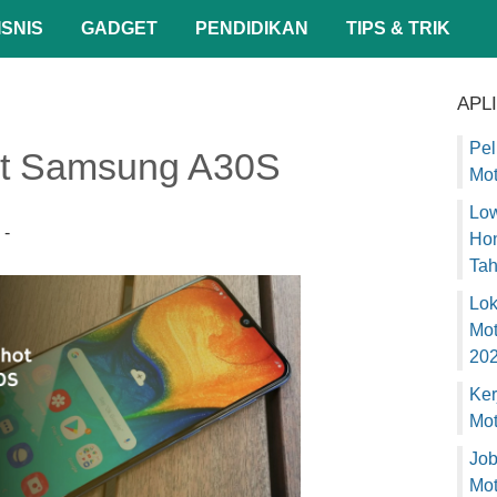
ISNIS
GADGET
PENDIDIKAN
TIPS & TRIK
APL
Pel
ot Samsung A30S
Mot
Low
Hon
Ta
Lok
Mot
20
Ker
Mot
Job
Mot