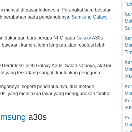
Ta
i muncul di pasar Indonesia. Perangkat baru besutan
Ker
h perubahan pada pendahulunya,
Samsung Galaxy
Mot
Sum
an dukungan baru berupa NFC pada
Galaxy
A30s
Kar
i bawaan, kamera lebih lengkap, dan resolusi lebih
Mot
Tim
Kar
terdeteksi oleh Galaxy A30s. Salah satunya, alat ini
Mot
ot yang terkadang sangat dibutuhkan pengguna.
20
dengannya, seperti pendahulunya, dua metode
Ker
30s, yang mencakup layar yang menggunakan tombol
Mot
Kep
20
amsung
a30s
Pel
Mot
Ta