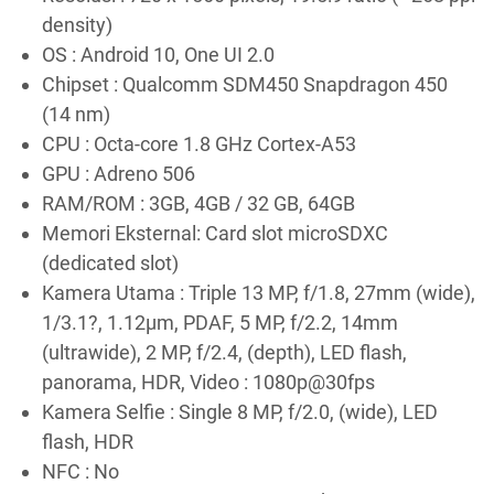
density)
OS : Android 10, One UI 2.0
Chipset : Qualcomm SDM450 Snapdragon 450
(14 nm)
CPU : Octa-core 1.8 GHz Cortex-A53
GPU : Adreno 506
RAM/ROM : 3GB, 4GB / 32 GB, 64GB
Memori Eksternal: Card slot microSDXC
(dedicated slot)
Kamera Utama : Triple 13 MP, f/1.8, 27mm (wide),
1/3.1?, 1.12µm, PDAF, 5 MP, f/2.2, 14mm
(ultrawide), 2 MP, f/2.4, (depth), LED flash,
panorama, HDR, Video : 1080p@30fps
Kamera Selfie : Single 8 MP, f/2.0, (wide), LED
flash, HDR
NFC : No