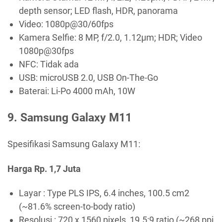
depth sensor; LED flash, HDR, panorama
Video: 1080p@30/60fps
Kamera Selfie: 8 MP, f/2.0, 1.12µm; HDR; Video
1080p@30fps
NFC: Tidak ada
USB: microUSB 2.0, USB On-The-Go
Baterai: Li-Po 4000 mAh, 10W
9. Samsung Galaxy M11
Spesifikasi Samsung Galaxy M11:
Harga Rp. 1,7 Juta
Layar : Type PLS IPS, 6.4 inches, 100.5 cm2
(~81.6% screen-to-body ratio)
Resolusi : 720 x 1560 pixels, 19.5:9 ratio (~268 ppi