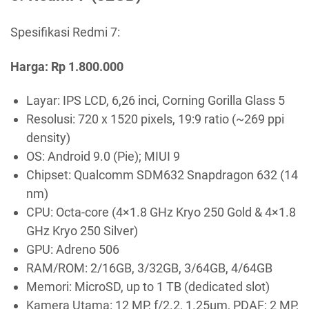
Spesifikasi Redmi 7:
Harga: Rp 1.800.000
Layar: IPS LCD, 6,26 inci, Corning Gorilla Glass 5
Resolusi: 720 x 1520 pixels, 19:9 ratio (~269 ppi
density)
OS: Android 9.0 (Pie); MIUI 9
Chipset: Qualcomm SDM632 Snapdragon 632 (14
nm)
CPU: Octa-core (4×1.8 GHz Kryo 250 Gold & 4×1.8
GHz Kryo 250 Silver)
GPU: Adreno 506
RAM/ROM: 2/16GB, 3/32GB, 3/64GB, 4/64GB
Memori: MicroSD, up to 1 TB (dedicated slot)
Kamera Utama: 12 MP, f/2.2, 1.25µm, PDAF; 2 MP,