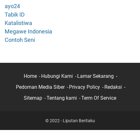
V
ayo24
i
Tabik ID
r
Katalistiwa
t
Megawe Indonesia
u
a
Contoh Seni
l
M
a
c
h
Home
Hubungi Kami
Lamar Sekarang
i
Pedoman Media Siber
Privacy Policy
Redaksi
n
e
Sitemap
Tentang kami
Term Of Service
?
P
e
© 2022 - Liputan Beritaku
n
g
e