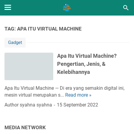
TAG: APA ITU VIRTUAL MACHINE
Gadget
Apa Itu Virtual Machine?
Pengertian, Jenis, &
Kelebihannya
Apa Itu Virtual Machine — Di era yang semakin digital ini,
mesin virtual merupakan s...
Read more »
A
p
Author
syahna syahna
15 September 2022
a
I
t
MEDIA NETWORK
u