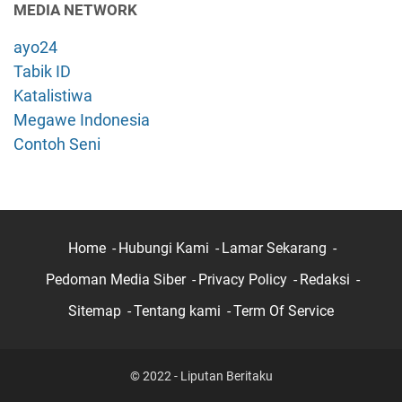
MEDIA NETWORK
a
n
ayo24
a
Tabik ID
M
Katalistiwa
e
Megawe Indonesia
r
e
Contoh Seni
k
a
M
e
n
Home
Hubungi Kami
Lamar Sekarang
y
Pedoman Media Siber
Privacy Policy
Redaksi
i
k
Sitemap
Tentang kami
Term Of Service
a
p
i
© 2022 - Liputan Beritaku
I